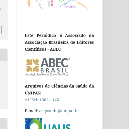
pré-natal
violência
cesárea
au
.
Este Periódico é Associado da
Associação Brasileira de Editores
Científicos - ABEC
Arquivos de Ciências da Saúde da
UNIPAR
e-ISSN: 1982-114X
E-mail:
arqsaude@unipar.br