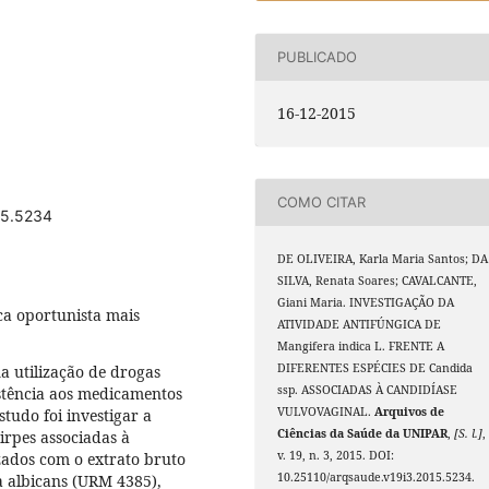
PUBLICADO
16-12-2015
COMO CITAR
15.5234
DE OLIVEIRA, Karla Maria Santos; DA
SILVA, Renata Soares; CAVALCANTE,
Giani Maria. INVESTIGAÇÃO DA
ca oportunista mais
ATIVIDADE ANTIFÚNGICA DE
Mangifera indica L. FRENTE A
DIFERENTES ESPÉCIES DE Candida
 utilização de drogas
ssp. ASSOCIADAS À CANDIDÍASE
istência aos medicamentos
VULVOVAGINAL.
Arquivos de
studo foi investigar a
Ciências da Saúde da UNIPAR
,
[S. l.]
,
irpes associadas à
v. 19, n. 3, 2015. DOI:
izados com o extrato bruto
10.25110/arqsaude.v19i3.2015.5234.
a albicans (URM 4385),