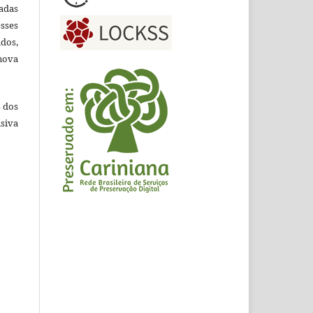
adas
esses
ados,
nova
s dos
siva