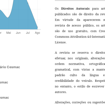
Os
Direitos Autorais
para art
publicados são de direito da rev
Em virtude da aparecerem n
revista de acesso público, os ar
são de uso gratuito, com Crea
Commons Attribution 4.0 Internat
License.
A revista se reserva o direit
efetuar, nos originais, alteraçõ
ordem normativa, ortográfi
tário Cesmac
gramatical, com vistas a mant
padrão culto da língua 
credibilidade do veículo. Respei
esmac
no entanto, o estilo de escrever
autores.
Cesmac
Alterações, correções ou sugestõ