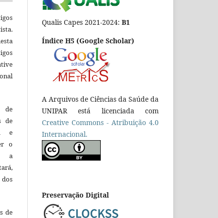
igos
Qualis Capes 2021-2024:
B1
ista.
Índice H5 (Google Scholar)
esta
tigos
tive
ional
A Arquivos de Ciências da Saúde da
o de
UNIPAR está licenciada com
es de
Creative Commons - Atribuição 4.0
ca e
Internacional.
er o
e a
tará,
 dos
Preservação Digital
es de