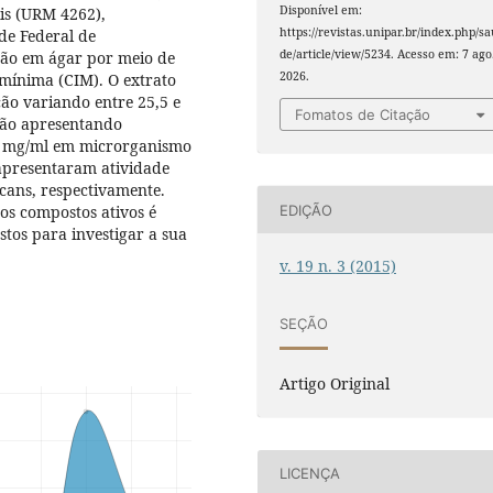
Disponível em:
is (URM 4262),
https://revistas.unipar.br/index.php/s
de Federal de
de/article/view/5234. Acesso em: 7 ago
são em ágar por meio de
2026.
 mínima (CIM). O extrato
ção variando entre 25,5 e
Fomatos de Citação
não apresentando
,16 mg/ml em microrganismo
a apresentaram atividade
icans, respectivamente.
os compostos ativos é
EDIÇÃO
tos para investigar a sua
v. 19 n. 3 (2015)
SEÇÃO
Artigo Original
LICENÇA