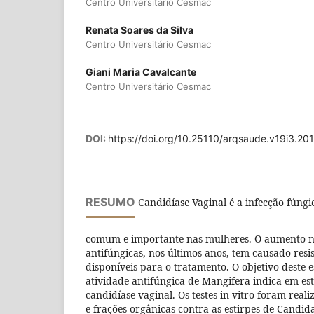
Centro Universitário Cesmac
Renata Soares da Silva
Centro Universitário Cesmac
Giani Maria Cavalcante
Centro Universitário Cesmac
DOI:
https://doi.org/10.25110/arqsaude.v19i3.20
RESUMO
Candidíase Vaginal é a infecção fúngi
comum e importante nas mulheres. O aumento na
antifúngicas, nos últimos anos, tem causado res
disponíveis para o tratamento. O objetivo deste e
atividade antifúngica de Mangifera indica em est
candidíase vaginal. Os testes in vitro foram real
e frações orgânicas contra as estirpes de Candid