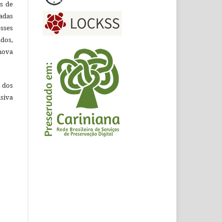
es de
adas
esses
ados,
nova
s dos
siva