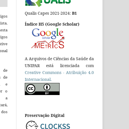
Qualis Capes 2021-2024:
B1
igos
ista.
Índice H5 (Google Scholar)
esta
tigos
tive
ional
A Arquivos de Ciências da Saúde da
UNIPAR está licenciada com
o de
Creative Commons - Atribuição 4.0
es de
Internacional.
ca e
er o
e a
tará,
 dos
Preservação Digital