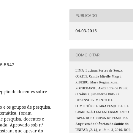
PUBLICADO
04-03-2016
COMO CITAR
15.5547
LIMA, Luciana Portes de Souza;
CORTEZ, Camila Mirelle Magri;
RIBEIRO, Mara Regina Rosa;
ROTHEBARTH, Alexandra de Paula;
cepção de docentes sobre
CESÁRIO, Juleandrea Bido. O
DESENVOLVIMENTO DA
COMPETÊNCIA PARA PESQUISA E A
o e os grupos de pesquisa.
GRADUAÇÃO EM ENFERMAGEM: O
e temática. Foram
PAPEL DOS GRUPOS DE PESQUISA.
de pesquisa, docentes e
Arquivos de Ciências da Saúde da
ada. Aprovado sob nº
UNIPAR
,
[S. l.]
, v. 19, n. 3, 2016. DOI:
onstram que apesar do