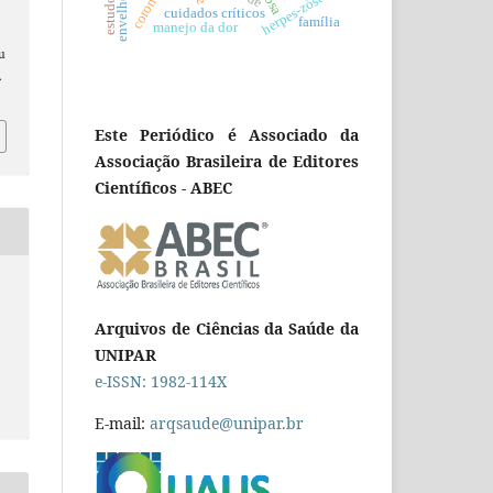
herpes-zóster
cuidados críticos
família
manejo da dor
au
.
Este Periódico é Associado da
Associação Brasileira de Editores
Científicos - ABEC
Arquivos de Ciências da Saúde da
UNIPAR
e-ISSN: 1982-114X
E-mail:
arqsaude@unipar.br