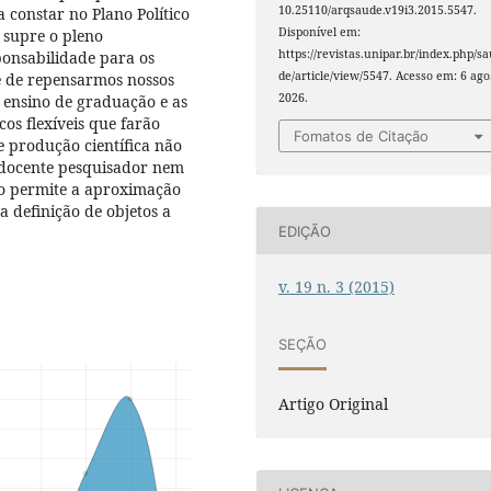
10.25110/arqsaude.v19i3.2015.5547.
constar no Plano Político
Disponível em:
 supre o pleno
https://revistas.unipar.br/index.php/s
ponsabilidade para os
de/article/view/5547. Acesso em: 6 ago
e de repensarmos nossos
2026.
o ensino de graduação e as
cos flexíveis que farão
Fomatos de Citação
 produção científica não
 docente pesquisador nem
o permite a aproximação
 definição de objetos a
EDIÇÃO
v. 19 n. 3 (2015)
SEÇÃO
Artigo Original