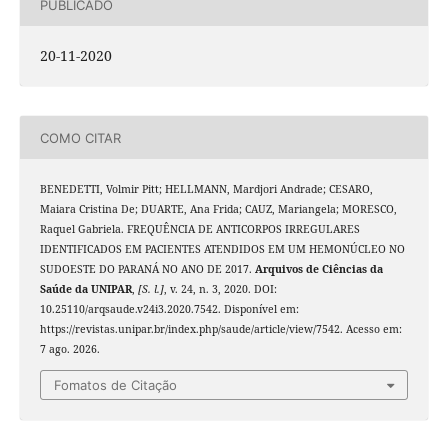
PUBLICADO
20-11-2020
COMO CITAR
BENEDETTI, Volmir Pitt; HELLMANN, Mardjori Andrade; CESARO,
Maiara Cristina De; DUARTE, Ana Frida; CAUZ, Mariangela; MORESCO,
Raquel Gabriela. FREQUÊNCIA DE ANTICORPOS IRREGULARES
IDENTIFICADOS EM PACIENTES ATENDIDOS EM UM HEMONÚCLEO NO
SUDOESTE DO PARANÁ NO ANO DE 2017.
Arquivos de Ciências da
Saúde da UNIPAR
,
[S. l.]
, v. 24, n. 3, 2020. DOI:
10.25110/arqsaude.v24i3.2020.7542. Disponível em:
https://revistas.unipar.br/index.php/saude/article/view/7542. Acesso em:
7 ago. 2026.
Fomatos de Citação