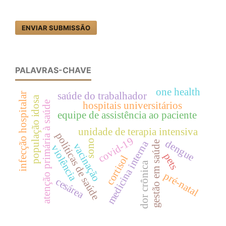
ENVIAR SUBMISSÃO
PALAVRAS-CHAVE
one health
saúde do trabalhador
infecção hospitalar
população idosa
atenção primária à saúde
hospitais universitários
equipe de assistência ao paciente
unidade de terapia intensiva
políticas de saúde
covid-19
dengue
sono
medicina interna
gestão em saúde
vacinação
violência
pets
cortisol
dor crônica
pré-natal
cesárea