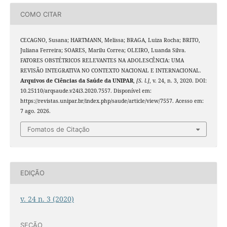
COMO CITAR
CECAGNO, Susana; HARTMANN, Melissa; BRAGA, Luiza Rocha; BRITO,
Juliana Ferreira; SOARES, Marilu Correa; OLEIRO, Luanda Silva.
FATORES OBSTÉTRICOS RELEVANTES NA ADOLESCÊNCIA: UMA
REVISÃO INTEGRATIVA NO CONTEXTO NACIONAL E INTERNACIONAL.
Arquivos de Ciências da Saúde da UNIPAR
,
[S. l.]
, v. 24, n. 3, 2020. DOI:
10.25110/arqsaude.v24i3.2020.7557. Disponível em:
https://revistas.unipar.br/index.php/saude/article/view/7557. Acesso em:
7 ago. 2026.
Fomatos de Citação
EDIÇÃO
v. 24 n. 3 (2020)
SEÇÃO