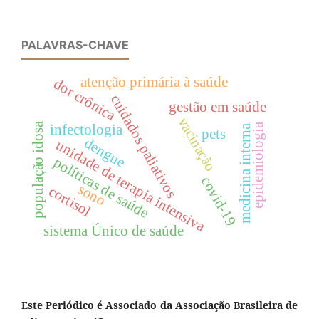
PALAVRAS-CHAVE
atenção primária à saúde
dor crônica
cuidados paliativos
gestão em saúde
vacinação
população idosa
epidemiologia
infectologia
medicina interna
pets
dengue
unidade de terapia intensiva
políticas de saúde
covid-19
sono
cortisol
sistema Único de saúde
Este Periódico é Associado da Associação Brasileira de