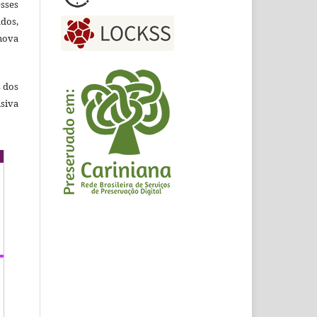
esses
ados,
nova
s dos
siva