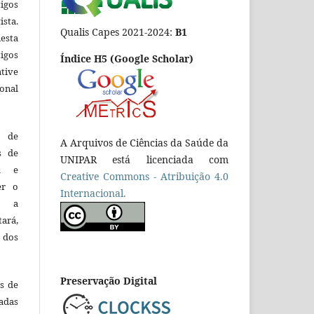
igos
ista.
Qualis Capes 2021-2024:
B1
esta
tigos
Índice H5 (Google Scholar)
tive
ional
o de
A Arquivos de Ciências da Saúde da
es de
UNIPAR está licenciada com
ca e
Creative Commons - Atribuição 4.0
er o
Internacional.
e a
tará,
 dos
Preservação Digital
es de
adas