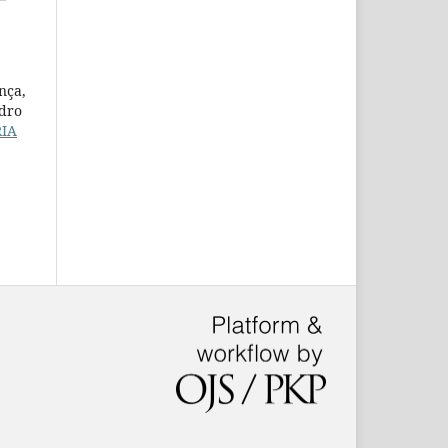
nça,
edro
RIA