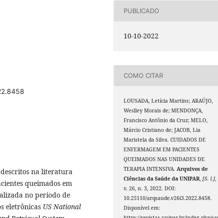
PUBLICADO
10-10-2022
COMO CITAR
022.8458
LOUSADA, Letícia Martins; ARAÚJO,
Weslley Morais de; MENDONÇA,
Francisco Antônio da Cruz; MELO,
Márcio Cristiano de; JACOB, Lia
Maristela da Silva. CUIDADOS DE
ENFERMAGEM EM PACIENTES
QUEIMADOS NAS UNIDADES DE
TERAPIA INTENSIVA.
Arquivos de
escritos na literatura
Ciências da Saúde da UNIPAR
,
[S. l.]
,
pacientes queimados em
v. 26, n. 3, 2022. DOI:
ealizada no período de
10.25110/arqsaude.v26i3.2022.8458.
s eletrônicas
US National
Disponível em:
https://revistas.unipar.br/index.php/s