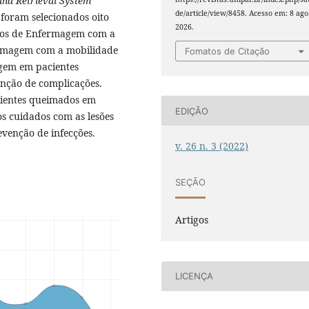
and Retrieval System
de/article/view/8458. Acesso em: 8 ago
 foram selecionados oito
2026.
ados de Enfermagem com a
ermagem com a mobilidade
Fomatos de Citação
gem em pacientes
enção de complicações.
cientes queimados em
EDIÇÃO
os cuidados com as lesões
evenção de infecções.
v. 26 n. 3 (2022)
SEÇÃO
Artigos
LICENÇA