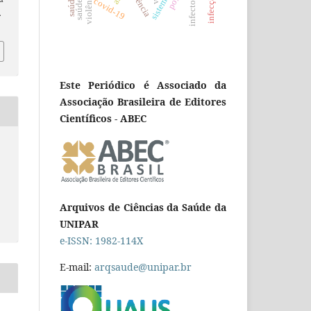
infectologia
violência
covid-19
.
Este Periódico é Associado da
Associação Brasileira de Editores
Científicos - ABEC
Arquivos de Ciências da Saúde da
UNIPAR
e-ISSN: 1982-114X
E-mail:
arqsaude@unipar.br