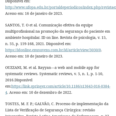
Disponível em:
http://www.ufopa.edu.br/portaldeperiodicos/index.php/revistaex
Acesso em: 16 de janeiro de 2023.
SANTOS, T. O et al. Comunicação efetiva da equipe
multiprofissional na promoção da segurança do paciente em
ambiente hospitalar. ID on line. Revista de psicologia, v. 15,
n. 55, p. 159-168, 2021. Disponível em:
https://idonline.emnuvens.com.br/id/article/view/3030/0
.
Acesso em: 10 de Janeiro de 2023.
OUZZANI, M. et al. Rayyan—a web and mobile app for
systematic reviews. Systematic reviews, v. 5, n. 1, p. 1-10,
2016.Disponível
em:
https://link.springer.com/article/10.1186/s13643-016-0384-
4
. Acesso em: 10 de dezembro de 2022.
TOSTES, M. F. P.; GALVÃO, C. Processo de implementação da
Lista de Verificação de Segurança Cirúrgica: revisão