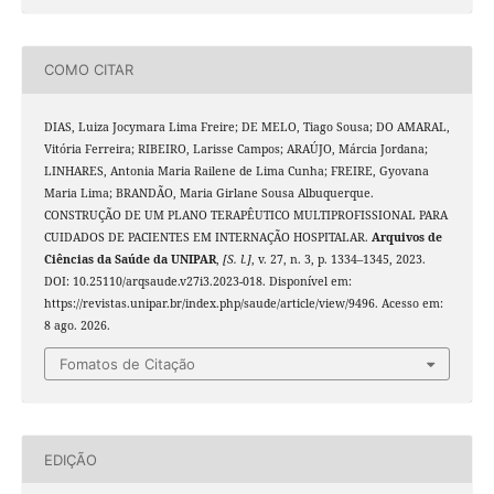
COMO CITAR
DIAS, Luiza Jocymara Lima Freire; DE MELO, Tiago Sousa; DO AMARAL,
Vitória Ferreira; RIBEIRO, Larisse Campos; ARAÚJO, Márcia Jordana;
LINHARES, Antonia Maria Railene de Lima Cunha; FREIRE, Gyovana
Maria Lima; BRANDÃO, Maria Girlane Sousa Albuquerque.
CONSTRUÇÃO DE UM PLANO TERAPÊUTICO MULTIPROFISSIONAL PARA
CUIDADOS DE PACIENTES EM INTERNAÇÃO HOSPITALAR.
Arquivos de
Ciências da Saúde da UNIPAR
,
[S. l.]
, v. 27, n. 3, p. 1334–1345, 2023.
DOI: 10.25110/arqsaude.v27i3.2023-018. Disponível em:
https://revistas.unipar.br/index.php/saude/article/view/9496. Acesso em:
8 ago. 2026.
Fomatos de Citação
EDIÇÃO