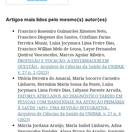
Artigos mais lidos pelo mesmo(s) autor(es)
Francisco Rosemiro Guimarães Ximenes Neto,
Francisco Diogenes dos Santos, Cristhian Farias
Ferreira Muniz, Luiza Jocymara Lima Freire Dias,
Francisco Willian Melo de Sousa, Layse Fernandes
Queiroz Vasconcelos, Marcos Aguiar Ribeiro,
PROFISSÃO E VOCAÇÃO: A ENFERMAGEM EM
QUESTÃO
,
Arquivos de Ciências da Saúde da UNIPAR:
v. 27 n. 2 (2023)
Vitória Ferreira do Amaral, Maria Socorro Carneiro
Linhares, Hermínia Maria Sousa da Ponte, Luíza
Jocymara Lima Freire Dias, Lidyane Parente Arruda,
FATORES ATRELADOS AO DIAGNÓSTICO TARDIO EM
PESSOAS COM HANSENÍASE NA ATENÇÃO PRIMÁRIA
À SAÚDE (APS): UMA REVISÃO INTEGRATIVA
,
Arquivos de Ciências da Saúde da UNIPAR: v. 27 n. 4
(2023)
Márcia Jordana Araújo, Maria Isabel Linhares, Adna
Vasconcelos Fonteles, Alana Bruna de Araújo, Joaquim