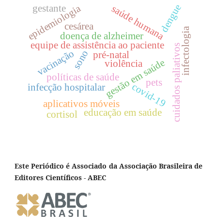
dengue
epidemiologia
gestante
saúde humana
cesárea
infectologia
doença de alzheimer
equipe de assistência ao paciente
cuidados paliativos
vacinação
sono
pré-natal
gestão em saúde
violência
políticas de saúde
pets
covid-19
infecção hospitalar
aplicativos móveis
educação em saúde
cortisol
Este Periódico é Associado da Associação Brasileira de
Editores Científicos - ABEC