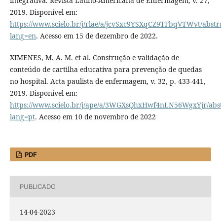
integrativa. Revista Latino-Americana de Enfermagem, v. 27,
2019. Disponível em:
https://www.scielo.br/j/rlae/a/jcvSxc9YSXqCZ9TFbqVTWvt/abstra
lang=en
. Acesso em 15 de dezembro de 2022.
XIMENES, M. A. M. et al. Construção e validação de
conteúdo de cartilha educativa para prevenção de quedas
no hospital. Acta paulista de enfermagem, v. 32, p. 433-441,
2019. Disponível em:
https://www.scielo.br/j/ape/a/3WGXsQhxHwf4nLN56WgxYjr/abst
lang=pt
. Acesso em 10 de novembro de 2022
PDF
PUBLICADO
14-04-2023