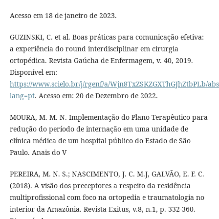
Acesso em 18 de janeiro de 2023.
GUZINSKI, C. et al. Boas práticas para comunicação efetiva:
a experiência do round interdisciplinar em cirurgia
ortopédica. Revista Gaúcha de Enfermagem, v. 40, 2019.
Disponível em:
https://www.scielo.br/j/rgenf/a/Wjn8TxZSKZGXThGJhZtbPLb/abs
lang=pt
. Acesso em: 20 de Dezembro de 2022.
MOURA, M. M. N. Implementação do Plano Terapêutico para
redução do período de internação em uma unidade de
clínica médica de um hospital público do Estado de São
Paulo. Anais do V
PEREIRA, M. N. S.; NASCIMENTO, J. C. M.J, GALVÃO, E. F. C.
(2018). A visão dos preceptores a respeito da residência
multiprofissional com foco na ortopedia e traumatologia no
interior da Amazônia. Revista Exitus, v.8, n.1, p. 332-360.