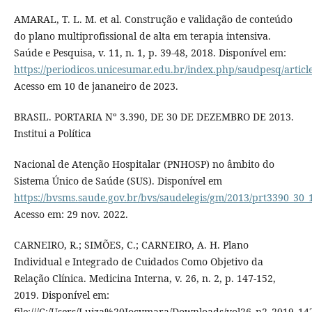
AMARAL, T. L. M. et al. Construção e validação de conteúdo
do plano multiprofissional de alta em terapia intensiva.
Saúde e Pesquisa, v. 11, n. 1, p. 39-48, 2018. Disponível em:
https://periodicos.unicesumar.edu.br/index.php/saudpesq/articl
Acesso em 10 de jananeiro de 2023.
BRASIL. PORTARIA Nº 3.390, DE 30 DE DEZEMBRO DE 2013.
Institui a Política
Nacional de Atenção Hospitalar (PNHOSP) no âmbito do
Sistema Único de Saúde (SUS). Disponível em
https://bvsms.saude.gov.br/bvs/saudelegis/gm/2013/prt3390_30_
Acesso em: 29 nov. 2022.
CARNEIRO, R.; SIMÕES, C.; CARNEIRO, A. H. Plano
Individual e Integrado de Cuidados Como Objetivo da
Relação Clínica. Medicina Interna, v. 26, n. 2, p. 147-152,
2019. Disponível em:
file:///C:/Users/Luiza%20Jocymara/Downloads/vol26_n2_2019_14