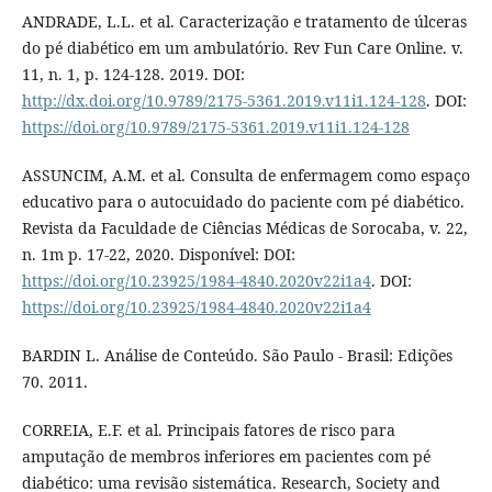
ANDRADE, L.L. et al. Caracterização e tratamento de úlceras
do pé diabético em um ambulatório. Rev Fun Care Online. v.
11, n. 1, p. 124-128. 2019. DOI:
http://dx.doi.org/10.9789/2175-5361.2019.v11i1.124-128
. DOI:
https://doi.org/10.9789/2175-5361.2019.v11i1.124-128
ASSUNCIM, A.M. et al. Consulta de enfermagem como espaço
educativo para o autocuidado do paciente com pé diabético.
Revista da Faculdade de Ciências Médicas de Sorocaba, v. 22,
n. 1m p. 17-22, 2020. Disponível: DOI:
https://doi.org/10.23925/1984-4840.2020v22i1a4
. DOI:
https://doi.org/10.23925/1984-4840.2020v22i1a4
BARDIN L. Análise de Conteúdo. São Paulo - Brasil: Edições
70. 2011.
CORREIA, E.F. et al. Principais fatores de risco para
amputação de membros inferiores em pacientes com pé
diabético: uma revisão sistemática. Research, Society and