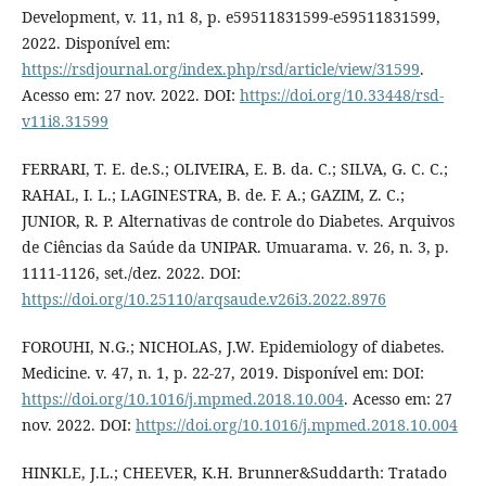
Development, v. 11, n1 8, p. e59511831599-e59511831599,
2022. Disponível em:
https://rsdjournal.org/index.php/rsd/article/view/31599
.
Acesso em: 27 nov. 2022. DOI:
https://doi.org/10.33448/rsd-
v11i8.31599
FERRARI, T. E. de.S.; OLIVEIRA, E. B. da. C.; SILVA, G. C. C.;
RAHAL, I. L.; LAGINESTRA, B. de. F. A.; GAZIM, Z. C.;
JUNIOR, R. P. Alternativas de controle do Diabetes. Arquivos
de Ciências da Saúde da UNIPAR. Umuarama. v. 26, n. 3, p.
1111-1126, set./dez. 2022. DOI:
https://doi.org/10.25110/arqsaude.v26i3.2022.8976
FOROUHI, N.G.; NICHOLAS, J.W. Epidemiology of diabetes.
Medicine. v. 47, n. 1, p. 22-27, 2019. Disponível em: DOI:
https://doi.org/10.1016/j.mpmed.2018.10.004
. Acesso em: 27
nov. 2022. DOI:
https://doi.org/10.1016/j.mpmed.2018.10.004
HINKLE, J.L.; CHEEVER, K.H. Brunner&Suddarth: Tratado