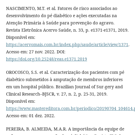
NASCIMENTO, M.T. et al. Fatores de risco associados ao
desenvolvimento do pé diabético e ações executadas na
Atenção Primária à Saúde para prevenção do agravo.
Revista Eletrônica Acervo Saúde, n. 33, p. e1371-e1371, 2019.
Disponível em:
https://acervomais.com.br/index.php/saude/article/view/1371
.
Acesso em: 27 nov. 2022. DOI:
https://doi.org/10.25248/reas.e1371.2019
OROCOSCO, S.S. et al. Caracterização dos pacientes com pé
diabético submetidos à amputação de membros inferiores
em um hospital público. Brazilian Journal of Sur-gery and
Clinical Research–BJSCR, v. 27, n. 2, p. 25-31, 2019.
Disponível em:
https://www.mastereditora.com.br/periodico/20190704_104614.
Acesso em: 01 dez. 2022.
PEREIRA, B. ALMEIDA, M.A.R. A importância da equipe de