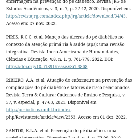
enfermagem na prevenção do pé diabético. Revista JRG de
Estudos Acadêmicos, v. 3, n. 7, p. 27-42, 2020. Disponível em:
http://revistajrg.com/index.php/jrg/article/download/34/43
.
Acesso em: 27 nov. 2022.
PIRES, R.C.C. et al. Manejo das úlceras do pé diabético no
contexto da atenção primá-ria à saúde (aps): uma revisão
integrativa. Revista Ibero-Americana de Humanidades,
Ciências e Educação, v.8, n. 1, p. 761-778, 2022. DOI:
https://doi.org/10.51891/rease.v8i1.3868
RIBEIRO, A.A. et al. Atuação do enfermeiro na prevenção das
complicações do pé diabético e fatores de risco relacionados.
Revista Terra & Cultura: Cadernos de Ensino e Pesquisa, v.
37, v. especial, p. 47-63, 2021. Disponível em:
http://periodicos.unifil.br/index
.
php/Revistateste/article/view/2353. Acesso em 01 dez. 2022.
SANTOS, K.L.A. et al. Prevenção do pé diabético: uma
revisão integrativa. Diversitas J. v. 4, n. 1, p. 73-90, 2019.