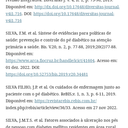
Disponível em:
http://dx.doi.org/10.17648/diversitas-journal-
v4i1.716
. DOI:
https://doi.org/10.17648/diversitas-journal-
v4i1.716
SILVA, F.M. et al. Síntese de evidências para políticas de
saúde: prevenção e controle do pé diabético na atenção
primária a saúde. Bis. V.20, n. 2, p. 77-88, 2019;20(2)77-88.
Disponível em:
https://www.arca.fiocruz.br/handle/icict/41604
. Acesso em:
01 dez. 2022. DOI:
https://doi.org/10.52753/bis.2019.v20.34481
SILVA FILHO, J.P. et al. Os cuidados de enfermagem junto ao
paciente com o pé diabético. ReBIS,v. 1, n. 3, p. 6-11, 2019.
Disponível em:
https://revistarebis.rebis.com.br/
index.php/rebis/article/view/36/33. Acesso em 27 nov 2022.
SILVA, J.M.T.S. et al. Fatores associados à ulceração nos pés
de pessoas com diabetes mellitus residentes em área rural.