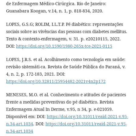
de Enfermagem Médico-Cirúrgica. Rio de Janeiro:
Guanabara Koogan, v.14, n. 1, p. 818-834, 2020.
LOPES, G.S.G; ROLIM, I.L.T.P. Pé diabético: representações
sociais sobre as vivências das pessoas com diabetes mellitus.
Texto & contexto-enfermagem, v. 31. p. e20210115, 2022.
DOI:
https://doi.org/10.1590/1980-265x-tce-2021-0115
LOPES, J.R.S. et al. Acolhimento como tecnologia em saúde:
revisão sistemáti-ca. Revista de Saúde Pública do Paraná, v.
4, n. 2, p. 172-183, 2021. DOI:
https://doi.org/10.32811/25954482-2021v4n2p172
MENESES, M.O. et al. Conhecimento e atitudes de pacientes
frente a medidas preventivas do pé diabético. Revista
Enfermagem Atual In Derme, v.95, n 34, p. e-021059.
Disponível em: DOI:
https://doi.org/10.31011/reaid-2021-v.95-
n.34-art.1034
. DOI:
https://doi.org/10.31011/reaid-2021-v.95-
n.34-art.1034