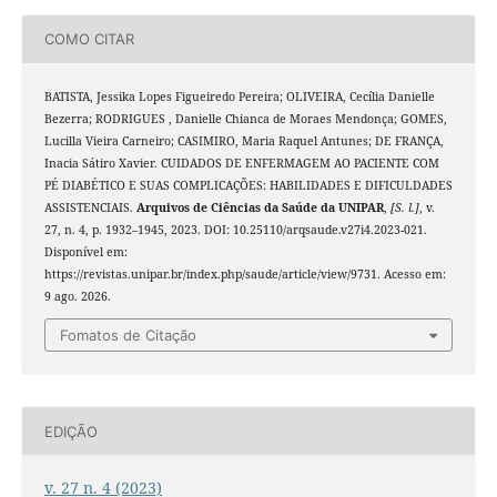
COMO CITAR
BATISTA, Jessika Lopes Figueiredo Pereira; OLIVEIRA, Cecília Danielle
Bezerra; RODRIGUES , Danielle Chianca de Moraes Mendonça; GOMES,
Lucilla Vieira Carneiro; CASIMIRO, Maria Raquel Antunes; DE FRANÇA,
Inacia Sátiro Xavier. CUIDADOS DE ENFERMAGEM AO PACIENTE COM
PÉ DIABÉTICO E SUAS COMPLICAÇÕES: HABILIDADES E DIFICULDADES
ASSISTENCIAIS.
Arquivos de Ciências da Saúde da UNIPAR
,
[S. l.]
, v.
27, n. 4, p. 1932–1945, 2023. DOI: 10.25110/arqsaude.v27i4.2023-021.
Disponível em:
https://revistas.unipar.br/index.php/saude/article/view/9731. Acesso em:
9 ago. 2026.
Fomatos de Citação
EDIÇÃO
v. 27 n. 4 (2023)