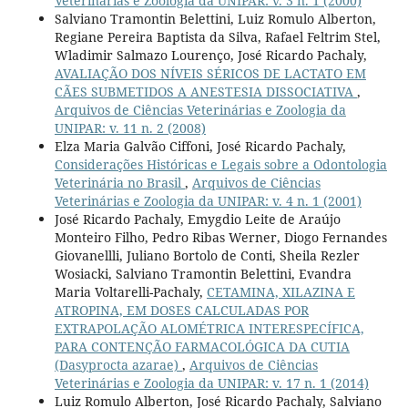
Veterinárias e Zoologia da UNIPAR: v. 3 n. 1 (2000)
Salviano Tramontin Belettini, Luiz Romulo Alberton,
Regiane Pereira Baptista da Silva, Rafael Feltrim Stel,
Wladimir Salmazo Lourenço, José Ricardo Pachaly,
AVALIAÇÃO DOS NÍVEIS SÉRICOS DE LACTATO EM
CÃES SUBMETIDOS A ANESTESIA DISSOCIATIVA
,
Arquivos de Ciências Veterinárias e Zoologia da
UNIPAR: v. 11 n. 2 (2008)
Elza Maria Galvão Ciffoni, José Ricardo Pachaly,
Considerações Históricas e Legais sobre a Odontologia
Veterinária no Brasil
,
Arquivos de Ciências
Veterinárias e Zoologia da UNIPAR: v. 4 n. 1 (2001)
José Ricardo Pachaly, Emygdio Leite de Araújo
Monteiro Filho, Pedro Ribas Werner, Diogo Fernandes
Giovanellli, Juliano Bortolo de Conti, Sheila Rezler
Wosiacki, Salviano Tramontin Belettini, Evandra
Maria Voltarelli-Pachaly,
CETAMINA, XILAZINA E
ATROPINA, EM DOSES CALCULADAS POR
EXTRAPOLAÇÃO ALOMÉTRICA INTERESPECÍFICA,
PARA CONTENÇÃO FARMACOLÓGICA DA CUTIA
(Dasyprocta azarae)
,
Arquivos de Ciências
Veterinárias e Zoologia da UNIPAR: v. 17 n. 1 (2014)
Luiz Romulo Alberton, José Ricardo Pachaly, Salviano