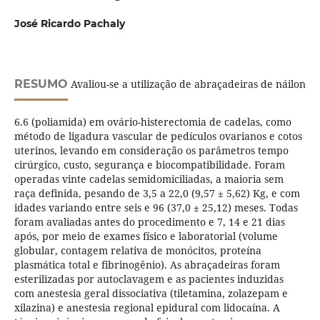
José Ricardo Pachaly
RESUMO
Avaliou-se a utilização de abraçadeiras de náilon
6.6 (poliamida) em ovário-histerectomia de cadelas, como
método de ligadura vascular de pedículos ovarianos e cotos
uterinos, levando em consideração os parâmetros tempo
cirúrgico, custo, segurança e biocompatibilidade. Foram
operadas vinte cadelas semidomiciliadas, a maioria sem
raça definida, pesando de 3,5 a 22,0 (9,57 ± 5,62) Kg, e com
idades variando entre seis e 96 (37,0 ± 25,12) meses. Todas
foram avaliadas antes do procedimento e 7, 14 e 21 dias
após, por meio de exames físico e laboratorial (volume
globular, contagem relativa de monócitos, proteína
plasmática total e fibrinogênio). As abraçadeiras foram
esterilizadas por autoclavagem e as pacientes induzidas
com anestesia geral dissociativa (tiletamina, zolazepam e
xilazina) e anestesia regional epidural com lidocaína. A