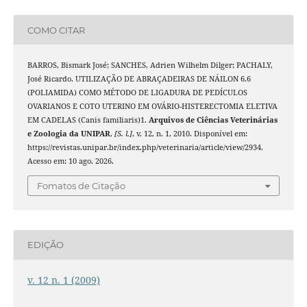
COMO CITAR
BARROS, Bismark José; SANCHES, Adrien Wilhelm Dilger; PACHALY,
José Ricardo. UTILIZAÇÃO DE ABRAÇADEIRAS DE NÁILON 6.6
(POLIAMIDA) COMO MÉTODO DE LIGADURA DE PEDÍCULOS
OVARIANOS E COTO UTERINO EM OVÁRIO-HISTERECTOMIA ELETIVA
EM CADELAS (Canis familiaris)1.
Arquivos de Ciências Veterinárias
e Zoologia da UNIPAR
,
[S. l.]
, v. 12, n. 1, 2010. Disponível em:
https://revistas.unipar.br/index.php/veterinaria/article/view/2934.
Acesso em: 10 ago. 2026.
Fomatos de Citação
EDIÇÃO
v. 12 n. 1 (2009)