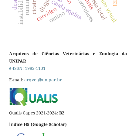
anestesia local
ruminantes
cauda equina
cervídeo
canino
Arquivos de Ciências Veterinárias e Zoologia da
UNIPAR
e-ISSN: 1982-1131
E-mail:
arqvet@unipar.br
Qualis Capes 2021-2024:
B2
Índice H5 (Google Scholar)