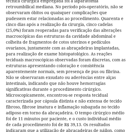
técnica cirúrgica empregada foi a laparatomia
retroumbilical mediana. No período pós-operatório, não se
observaram óbitos ou quaisquer complicações que
pudessem estar relacionadas ao procedimento. Quarenta e
cinco dias após a realização da cirurgia, cinco cadelas
(25,0%) foram reoperadas para verificação das alterações
macroscópicas das estruturas da cavidade abdominal e
colheita de fragmentos de cotos uterinos e pedículos
ovarianos, juntamente com as abraçadeiras implantadas,
para realização de exame histopatológico. As reações
teciduais macroscópicas observadas foram discretas, com as
estruturas apresentando coloração e consistência
aparentemente normais, sem presença de pus ou fibrina.
Não se observaram exsudato ou aderências entre alças
intestinais, indicando que não houve hemorragias
significativas durante o procedimento cirúrgico.
Microscopicamente, encontrou-se resposta tecidual
caracterizada por cápsula distinta e não extensa de tecido
fibroso, fibrose imatura e inflamação subaguda no tecido
adiposo em torno da abraçadeira. O tempo cirúrgico médio
foi de 11 minutos por paciente, e o custo individual médio
de cada procedimento foi de R$ 39,13. Os resultados
indicaram que a utilização de abraçadeiras de náilon, como