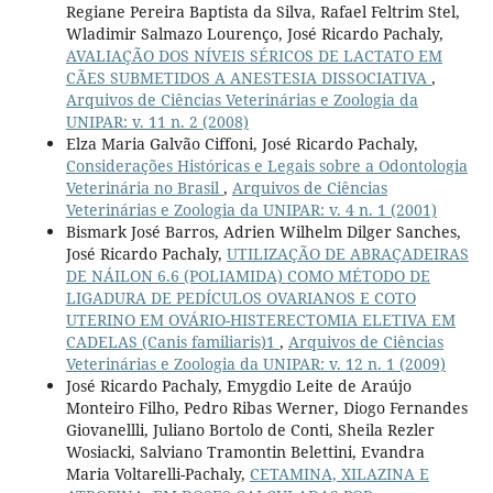
Regiane Pereira Baptista da Silva, Rafael Feltrim Stel,
Wladimir Salmazo Lourenço, José Ricardo Pachaly,
AVALIAÇÃO DOS NÍVEIS SÉRICOS DE LACTATO EM
CÃES SUBMETIDOS A ANESTESIA DISSOCIATIVA
,
Arquivos de Ciências Veterinárias e Zoologia da
UNIPAR: v. 11 n. 2 (2008)
Elza Maria Galvão Ciffoni, José Ricardo Pachaly,
Considerações Históricas e Legais sobre a Odontologia
Veterinária no Brasil
,
Arquivos de Ciências
Veterinárias e Zoologia da UNIPAR: v. 4 n. 1 (2001)
Bismark José Barros, Adrien Wilhelm Dilger Sanches,
José Ricardo Pachaly,
UTILIZAÇÃO DE ABRAÇADEIRAS
DE NÁILON 6.6 (POLIAMIDA) COMO MÉTODO DE
LIGADURA DE PEDÍCULOS OVARIANOS E COTO
UTERINO EM OVÁRIO-HISTERECTOMIA ELETIVA EM
CADELAS (Canis familiaris)1
,
Arquivos de Ciências
Veterinárias e Zoologia da UNIPAR: v. 12 n. 1 (2009)
José Ricardo Pachaly, Emygdio Leite de Araújo
Monteiro Filho, Pedro Ribas Werner, Diogo Fernandes
Giovanellli, Juliano Bortolo de Conti, Sheila Rezler
Wosiacki, Salviano Tramontin Belettini, Evandra
Maria Voltarelli-Pachaly,
CETAMINA, XILAZINA E