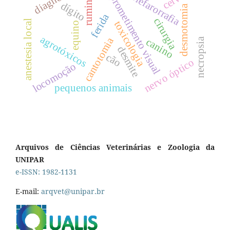
comprometimento visual
ruminantes
blefarorrafia
dígito
desmotomia
ferida
cirurgia
anestesia local
toxicologia
equino
agrotóxicos
cantotomia
necropsia
canino
desmite
cão
nervo óptico
locomoção
pequenos animais
Arquivos de Ciências Veterinárias e Zoologia da
UNIPAR
e-ISSN: 1982-1131
E-mail:
arqvet@unipar.br