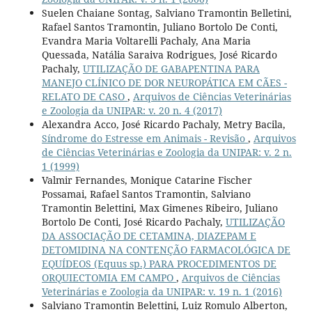
Suelen Chaiane Sontag, Salviano Tramontin Belletini,
Rafael Santos Tramontin, Juliano Bortolo De Conti,
Evandra Maria Voltarelli Pachaly, Ana Maria
Quessada, Natália Saraiva Rodrigues, José Ricardo
Pachaly,
UTILIZAÇÃO DE GABAPENTINA PARA
MANEJO CLÍNICO DE DOR NEUROPÁTICA EM CÃES -
RELATO DE CASO
,
Arquivos de Ciências Veterinárias
e Zoologia da UNIPAR: v. 20 n. 4 (2017)
Alexandra Acco, José Ricardo Pachaly, Metry Bacila,
Síndrome do Estresse em Animais - Revisão
,
Arquivos
de Ciências Veterinárias e Zoologia da UNIPAR: v. 2 n.
1 (1999)
Valmir Fernandes, Monique Catarine Fischer
Possamai, Rafael Santos Tramontin, Salviano
Tramontin Belettini, Max Gimenes Ribeiro, Juliano
Bortolo De Conti, José Ricardo Pachaly,
UTILIZAÇÃO
DA ASSOCIAÇÃO DE CETAMINA, DIAZEPAM E
DETOMIDINA NA CONTENÇÃO FARMACOLÓGICA DE
EQUÍDEOS (Equus sp.) PARA PROCEDIMENTOS DE
ORQUIECTOMIA EM CAMPO
,
Arquivos de Ciências
Veterinárias e Zoologia da UNIPAR: v. 19 n. 1 (2016)
Salviano Tramontin Belettini, Luiz Romulo Alberton,