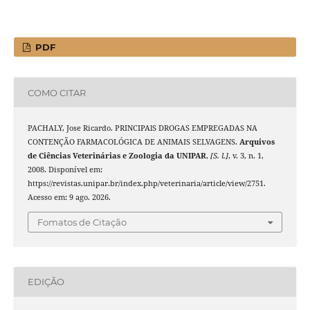
PDF
COMO CITAR
PACHALY, Jose Ricardo. PRINCIPAlS DROGAS EMPREGADAS NA
CONTENÇÃO FARMACOLÓGICA DE ANIMAIS SELVAGENS.
Arquivos
de Ciências Veterinárias e Zoologia da UNIPAR
,
[S. l.]
, v. 3, n. 1,
2008. Disponível em:
https://revistas.unipar.br/index.php/veterinaria/article/view/2751.
Acesso em: 9 ago. 2026.
Fomatos de Citação
EDIÇÃO