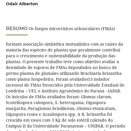
Odair Alberton
RESUMO
Os fungos micorrízicos arbusculares (FMAs)
formam associação simbiótica mutualística com as raízes da
maioria das espécies de plantas que geralmente contribui
para o crescimento e sustentabilidade da produção das
plantas. O presente trabalho teve como objetivo avaliar a
densidade de esporos de FMAs depositados no banco de
germo plasma de glomales utilizando Brachiaria brizantha
como planta hospedeira. Foram avaliados13 isolados
(acessos) de FMAs fornecidos pela Universidade Estadual de
Londrina – UEL e Instituto Agronômico do Paraná - IAPAR.
Os inóculos de FMAs avaliados foram: Glomus clarum,
Scutellospora calospora, S. heterogama, Gigaspora
margarita, Paraglomus brasiliensis, Glomus etunicatum,
Gigaspora rosea e Acaulospora spp. A B. brizantha foi
crescida em vasos com 3 Kg de solo estéril coletado do
Campus II da Universidade Paranaense – UNIPAR. O período