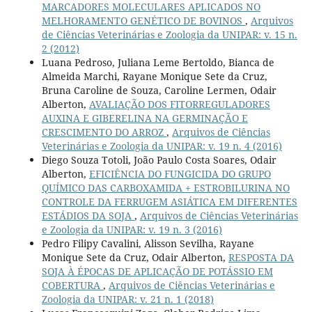
MARCADORES MOLECULARES APLICADOS NO
MELHORAMENTO GENÉTICO DE BOVINOS
,
Arquivos
de Ciências Veterinárias e Zoologia da UNIPAR: v. 15 n.
2 (2012)
Luana Pedroso, Juliana Leme Bertoldo, Bianca de
Almeida Marchi, Rayane Monique Sete da Cruz,
Bruna Caroline de Souza, Caroline Lermen, Odair
Alberton,
AVALIAÇÃO DOS FITORREGULADORES
AUXINA E GIBERELINA NA GERMINAÇÃO E
CRESCIMENTO DO ARROZ
,
Arquivos de Ciências
Veterinárias e Zoologia da UNIPAR: v. 19 n. 4 (2016)
Diego Souza Totoli, João Paulo Costa Soares, Odair
Alberton,
EFICIÊNCIA DO FUNGICIDA DO GRUPO
QUÍMICO DAS CARBOXAMIDA + ESTROBILURINA NO
CONTROLE DA FERRUGEM ASIÁTICA EM DIFERENTES
ESTÁDIOS DA SOJA
,
Arquivos de Ciências Veterinárias
e Zoologia da UNIPAR: v. 19 n. 3 (2016)
Pedro Filipy Cavalini, Alisson Sevilha, Rayane
Monique Sete da Cruz, Odair Alberton,
RESPOSTA DA
SOJA À ÉPOCAS DE APLICAÇÃO DE POTÁSSIO EM
COBERTURA
,
Arquivos de Ciências Veterinárias e
Zoologia da UNIPAR: v. 21 n. 1 (2018)