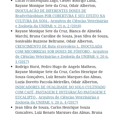
Lucas Francesquini Zago, Cleber Rodrigo Lima,
Rayane Monique Sete da Cruz, Odair Alberton,
INOCULAÇÃO DE DIFERENTES DOSES DE
Bradyrhizobium POR COBERTURA E SEU EFEITO NA
CULTURA DA SOJA
,
Arquivos de Ciências Veterinárias
e Zoologia da UNIPAR: v. 21 n. 2 (2018)
Rayane Monique Sete da Cruz, Bianca de Almeida
Marchi, Bruna Caroline de Souza, Jean Silva de Souza,
Sonivaldo Ruzzene Beltrame, Odair Alberton,
CRESCIMENTO DE Ruta graveolens L. INOCULADA
COM MICORRIZAS SOB DOSES DE FÓSFORO
,
Arquivos
de Ciências Veterinárias e Zoologia da UNIPAR: v. 20 n.
1 (2017)
Rodrigo Horst, Pedro Hugo de Angelo Matheos,
Rayane Monique Sete da Cruz, Carlos Henrique de
Souza Gonçalves, Luiz Renato Marques das Almas,
Luzia Doretto Paccola-Meirelles, Odair Alberton,
INDICADORES DE QUALIDADE DO SOLO CULTIVADO
COM CAFÉ, PASTAGEM E INTEGRAÇÃO PASTAGEM E
EUCALIPTO
,
Arquivos de Ciências Veterinárias e
Zoologia da UNIPAR: v. 20 n. 4 (2017)
Jean Silva de Souza, Carlos Henrique Souza
Gonçalves, Luiz Renato Marques das Almas, Bruna