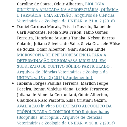
Caroline de Souza, Odair Alberton,
BIOLOGIA
SINTÉTICA APLICADA NA AGROPECUÁRIA, QUÍMICA
E FARMÁCIA: UMA REVISÃO
,
Arquivos de Ciências
Veterinárias e Zoologia da UNIPAR: v. 21 n. 2 (2018)
Daniel Cardoso Morais, Priscila Rosseto, Rafael de
Carli Marcante, Paola Silva Frison, Fabio Gomes
Ferreira, Henrique Susumu Tanaka, Nelson Barros
Colauto, Juliana Silveira do Valle, Silvia Graciele Hülse
de Souza, Odair Alberton, Giani Andrea Linde,
MICROSCOPIA DE EPIFLUORESCÊNCIA PARA A
DETERMINAÇÃO DE BIOMASSA MICELIAL EM
SUBSTRATO DE CULTIVO SÓLIDO PARTICULADO
,
Arquivos de Ciências Veterinárias e Zoologia da
UNIPAR: v. 15 n. 2 (2012): Suplemento 1
Fabiana Borges Padilha Ferreira, Marllon Felipe
Pereira, Renan Vinicius Viana, Letícia Ferarrese,
Juliana de Almeida Cerquetani, Odair Alberton,
Claudicéia Risso Pascotto, Zilda Cristiani Gazim,
AVALIAÇÃO in vitro DO EXTRATO ALCOÓLICO DA
PRÓPOLIS PARA O CONTROLE DO Rhipicephalus
(Boophilus) microplus
,
Arquivos de Ciências
Veterinárias e Zoologia da UNIPAR: v. 16 n. 2 (2013)