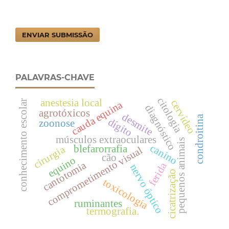
ENVIAR SUBMISSÃO
PALAVRAS-CHAVE
citologia
anestesia local
cervídeo
conhecimento escolar
cauda equina
diagnóstico
agrotóxicos
desmite
condroitina
dígito
zoonose
músculos extraoculares
pequenos animais
canino
blefarorrafia
cirurgia
comprometimento visual
cão
equino
cantotomia
ferida
nervo óptico
cicatrização
toxicologia
ruminantes
termografia.