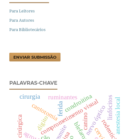
Para Leitores
Para Autores
Para Bibliotecários
ENVIAR SUBMISSÃO
PALAVRAS-CHAVE
condroitina
cirurgia
ruminantes
linfócitos
anestesia local
comprometimento visual
ferida
cantotomia
nervo óptico
canino
técnica cirúrgica
dígito
rodenticidas
blefarorrafia
desmite
cervídeo
cão