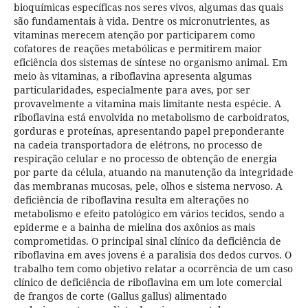
bioquímicas específicas nos seres vivos, algumas das quais
são fundamentais à vida. Dentre os micronutrientes, as
vitaminas merecem atenção por participarem como
cofatores de reações metabólicas e permitirem maior
eficiência dos sistemas de síntese no organismo animal. Em
meio às vitaminas, a riboflavina apresenta algumas
particularidades, especialmente para aves, por ser
provavelmente a vitamina mais limitante nesta espécie. A
riboflavina está envolvida no metabolismo de carboidratos,
gorduras e proteínas, apresentando papel preponderante
na cadeia transportadora de elétrons, no processo de
respiração celular e no processo de obtenção de energia
por parte da célula, atuando na manutenção da integridade
das membranas mucosas, pele, olhos e sistema nervoso. A
deficiência de riboflavina resulta em alterações no
metabolismo e efeito patológico em vários tecidos, sendo a
epiderme e a bainha de mielina dos axônios as mais
comprometidas. O principal sinal clínico da deficiência de
riboflavina em aves jovens é a paralisia dos dedos curvos. O
trabalho tem como objetivo relatar a ocorrência de um caso
clínico de deficiência de riboflavina em um lote comercial
de frangos de corte (Gallus gallus) alimentado