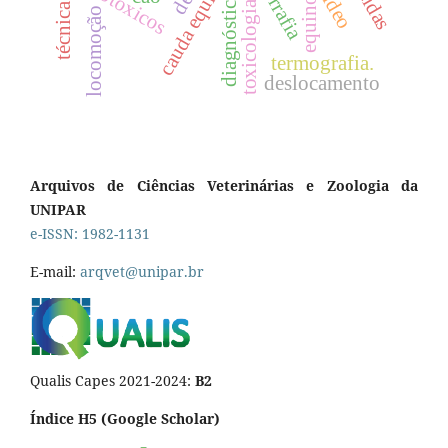
agrotóxicos
cauda equina
diagnóstico
equino
toxicologia
locomoção
termografia.
deslocamento
Arquivos de Ciências Veterinárias e Zoologia da
UNIPAR
e-ISSN: 1982-1131
E-mail:
arqvet@unipar.br
Qualis Capes 2021-2024:
B2
Índice H5 (Google Scholar)