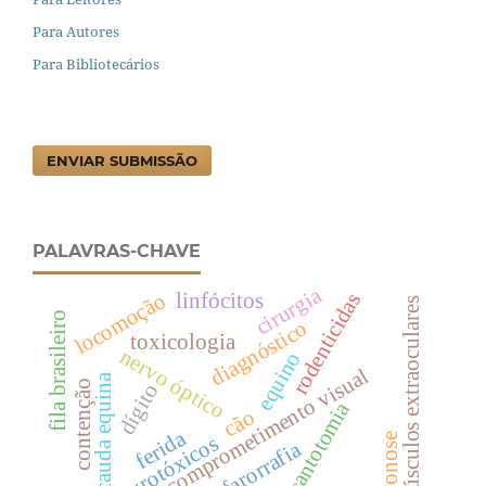
Para Autores
Para Bibliotecários
ENVIAR SUBMISSÃO
PALAVRAS-CHAVE
cirurgia
locomoção
linfócitos
rodenticidas
músculos extraoculares
fila brasileiro
diagnóstico
toxicologia
nervo óptico
equino
comprometimento visual
cauda equina
contenção
dígito
cantotomia
cão
ferida
zoonose
agrotóxicos
blefarorrafia