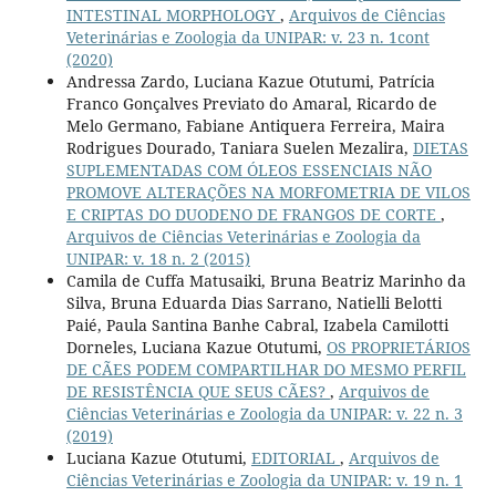
INTESTINAL MORPHOLOGY
,
Arquivos de Ciências
Veterinárias e Zoologia da UNIPAR: v. 23 n. 1cont
(2020)
Andressa Zardo, Luciana Kazue Otutumi, Patrícia
Franco Gonçalves Previato do Amaral, Ricardo de
Melo Germano, Fabiane Antiquera Ferreira, Maira
Rodrigues Dourado, Taniara Suelen Mezalira,
DIETAS
SUPLEMENTADAS COM ÓLEOS ESSENCIAIS NÃO
PROMOVE ALTERAÇÕES NA MORFOMETRIA DE VILOS
E CRIPTAS DO DUODENO DE FRANGOS DE CORTE
,
Arquivos de Ciências Veterinárias e Zoologia da
UNIPAR: v. 18 n. 2 (2015)
Camila de Cuffa Matusaiki, Bruna Beatriz Marinho da
Silva, Bruna Eduarda Dias Sarrano, Natielli Belotti
Paié, Paula Santina Banhe Cabral, Izabela Camilotti
Dorneles, Luciana Kazue Otutumi,
OS PROPRIETÁRIOS
DE CÃES PODEM COMPARTILHAR DO MESMO PERFIL
DE RESISTÊNCIA QUE SEUS CÃES?
,
Arquivos de
Ciências Veterinárias e Zoologia da UNIPAR: v. 22 n. 3
(2019)
Luciana Kazue Otutumi,
EDITORIAL
,
Arquivos de
Ciências Veterinárias e Zoologia da UNIPAR: v. 19 n. 1