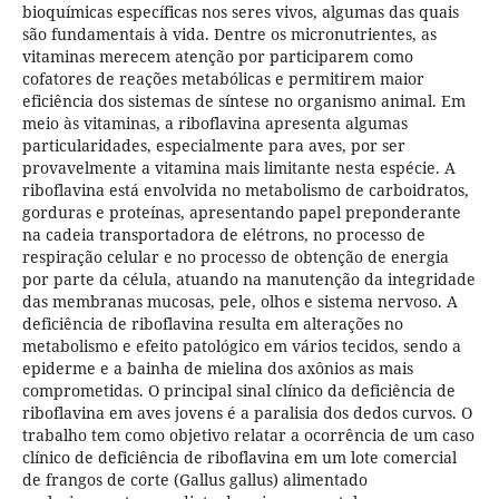
bioquímicas específicas nos seres vivos, algumas das quais
são fundamentais à vida. Dentre os micronutrientes, as
vitaminas merecem atenção por participarem como
cofatores de reações metabólicas e permitirem maior
eficiência dos sistemas de síntese no organismo animal. Em
meio às vitaminas, a riboflavina apresenta algumas
particularidades, especialmente para aves, por ser
provavelmente a vitamina mais limitante nesta espécie. A
riboflavina está envolvida no metabolismo de carboidratos,
gorduras e proteínas, apresentando papel preponderante
na cadeia transportadora de elétrons, no processo de
respiração celular e no processo de obtenção de energia
por parte da célula, atuando na manutenção da integridade
das membranas mucosas, pele, olhos e sistema nervoso. A
deficiência de riboflavina resulta em alterações no
metabolismo e efeito patológico em vários tecidos, sendo a
epiderme e a bainha de mielina dos axônios as mais
comprometidas. O principal sinal clínico da deficiência de
riboflavina em aves jovens é a paralisia dos dedos curvos. O
trabalho tem como objetivo relatar a ocorrência de um caso
clínico de deficiência de riboflavina em um lote comercial
de frangos de corte (Gallus gallus) alimentado