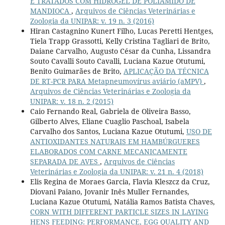
E TRATADOS COM HIDROGEL DE POLIAMIDO DE
MANDIOCA
,
Arquivos de Ciências Veterinárias e
Zoologia da UNIPAR: v. 19 n. 3 (2016)
Hiran Castagnino Kunert Filho, Lucas Peretti Hentges,
Tiela Trapp Grassotti, Kelly Cristina Tagliari de Brito,
Daiane Carvalho, Augusto César da Cunha, Lissandra
Souto Cavalli Souto Cavalli, Luciana Kazue Otutumi,
Benito Guimarães de Brito,
APLICAÇÃO DA TÉCNICA
DE RT-PCR PARA Metapneumovírus aviário (aMPV)
,
Arquivos de Ciências Veterinárias e Zoologia da
UNIPAR: v. 18 n. 2 (2015)
Caio Fernando Real, Gabriela de Oliveira Basso,
Gilberto Alves, Eliane Cuaglio Paschoal, Isabela
Carvalho dos Santos, Luciana Kazue Otutumi,
USO DE
ANTIOXIDANTES NATURAIS EM HAMBÚRGUERES
ELABORADOS COM CARNE MECANICAMENTE
SEPARADA DE AVES
,
Arquivos de Ciências
Veterinárias e Zoologia da UNIPAR: v. 21 n. 4 (2018)
Elis Regina de Moraes Garcia, Flavia Kleszcz da Cruz,
Diovani Paiano, Jovanir Inês Muller Fernandes,
Luciana Kazue Otutumi, Natália Ramos Batista Chaves,
CORN WITH DIFFERENT PARTICLE SIZES IN LAYING
HENS FEEDING: PERFORMANCE, EGG QUALITY AND