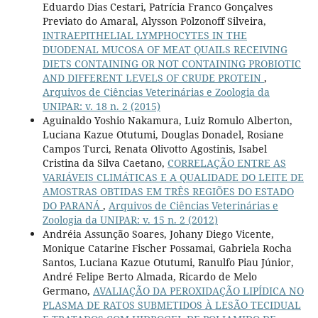
Eduardo Dias Cestari, Patrícia Franco Gonçalves
Previato do Amaral, Alysson Polzonoff Silveira,
INTRAEPITHELIAL LYMPHOCYTES IN THE
DUODENAL MUCOSA OF MEAT QUAILS RECEIVING
DIETS CONTAINING OR NOT CONTAINING PROBIOTIC
AND DIFFERENT LEVELS OF CRUDE PROTEIN
,
Arquivos de Ciências Veterinárias e Zoologia da
UNIPAR: v. 18 n. 2 (2015)
Aguinaldo Yoshio Nakamura, Luiz Romulo Alberton,
Luciana Kazue Otutumi, Douglas Donadel, Rosiane
Campos Turci, Renata Olivotto Agostinis, Isabel
Cristina da Silva Caetano,
CORRELAÇÃO ENTRE AS
VARIÁVEIS CLIMÁTICAS E A QUALIDADE DO LEITE DE
AMOSTRAS OBTIDAS EM TRÊS REGIÕES DO ESTADO
DO PARANÁ
,
Arquivos de Ciências Veterinárias e
Zoologia da UNIPAR: v. 15 n. 2 (2012)
Andréia Assunção Soares, Johany Diego Vicente,
Monique Catarine Fischer Possamai, Gabriela Rocha
Santos, Luciana Kazue Otutumi, Ranulfo Piau Júnior,
André Felipe Berto Almada, Ricardo de Melo
Germano,
AVALIAÇÃO DA PEROXIDAÇÃO LIPÍDICA NO
PLASMA DE RATOS SUBMETIDOS À LESÃO TECIDUAL