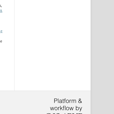
s,
IA
 e
ne