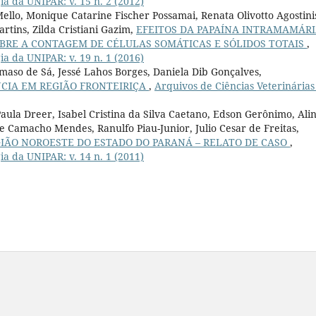
ia da UNIPAR: v. 15 n. 2 (2012)
ello, Monique Catarine Fischer Possamai, Renata Olivotto Agostini
rtins, Zilda Cristiani Gazim,
EFEITOS DA PAPAÍNA INTRAMAMÁR
BRE A CONTAGEM DE CÉLULAS SOMÁTICAS E SÓLIDOS TOTAIS
,
ia da UNIPAR: v. 19 n. 1 (2016)
maso de Sá, Jessé Lahos Borges, Daniela Dib Gonçalves,
NCIA EM REGIÃO FRONTEIRIÇA
,
Arquivos de Ciências Veterinárias
aula Dreer, Isabel Cristina da Silva Caetano, Edson Gerônimo, Ali
ne Camacho Mendes, Ranulfo Piau-Junior, Julio Cesar de Freitas,
IÃO NOROESTE DO ESTADO DO PARANÁ – RELATO DE CASO
,
ia da UNIPAR: v. 14 n. 1 (2011)