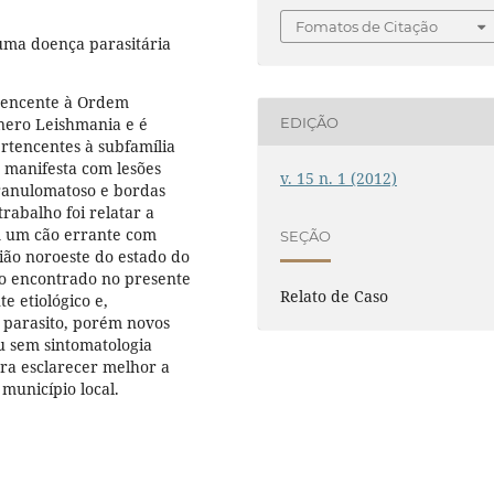
Fomatos de Citação
ma doença parasitária
tencente à Ordem
EDIÇÃO
nero Leishmania e é
rtencentes à subfamília
 manifesta com lesões
v. 15 n. 1 (2012)
ranulomatoso e bordas
 trabalho foi relatar a
m um cão errante com
SEÇÃO
gião noroeste do estado do
co encontrado no presente
Relato de Caso
e etiológico e,
 parasito, porém novos
u sem sintomatologia
ara esclarecer melhor a
município local.