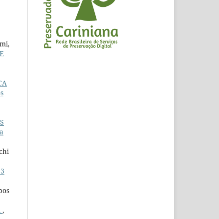
mi,
E
CA
s
S
ia
chi
 3
pos
Á
,