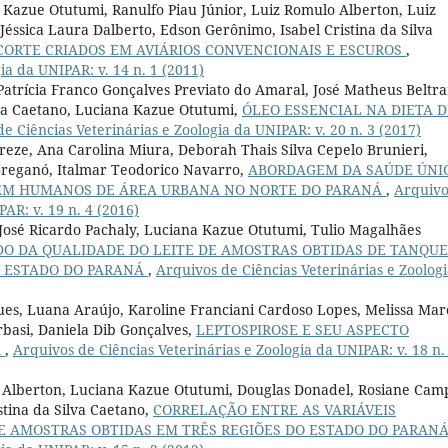
 Kazue Otutumi, Ranulfo Piau Júnior, Luiz Romulo Alberton, Luiz
éssica Laura Dalberto, Edson Gerônimo, Isabel Cristina da Silva
ORTE CRIADOS EM AVIÁRIOS CONVENCIONAIS E ESCUROS
,
ia da UNIPAR: v. 14 n. 1 (2011)
 Patrícia Franco Gonçalves Previato do Amaral, José Matheus Beltra
lva Caetano, Luciana Kazue Otutumi,
ÓLEO ESSENCIAL NA DIETA D
e Ciências Veterinárias e Zoologia da UNIPAR: v. 20 n. 3 (2017)
reze, Ana Carolina Miura, Deborah Thais Silva Cepelo Brunieri,
Breganó, Italmar Teodorico Navarro,
ABORDAGEM DA SAÚDE ÚNI
 EM HUMANOS DE ÁREA URBANA NO NORTE DO PARANÁ
,
Arquivo
AR: v. 19 n. 4 (2016)
 José Ricardo Pachaly, Luciana Kazue Otutumi, Tulio Magalhães
DO DA QUALIDADE DO LEITE DE AMOSTRAS OBTIDAS DE TANQUE
O ESTADO DO PARANÁ
,
Arquivos de Ciências Veterinárias e Zoolog
ues, Luana Araújo, Karoline Franciani Cardoso Lopes, Melissa Mar
basi, Daniela Dib Gonçalves,
LEPTOSPIROSE E SEU ASPECTO
A
,
Arquivos de Ciências Veterinárias e Zoologia da UNIPAR: v. 18 n.
Alberton, Luciana Kazue Otutumi, Douglas Donadel, Rosiane Cam
istina da Silva Caetano,
CORRELAÇÃO ENTRE AS VARIÁVEIS
DE AMOSTRAS OBTIDAS EM TRÊS REGIÕES DO ESTADO DO PARAN