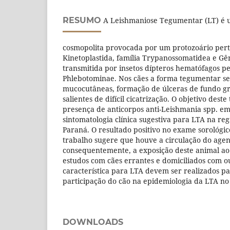
RESUMO
A Leishmaniose Tegumentar (LT) é u
cosmopolita provocada por um protozoário per
Kinetoplastida, família Trypanossomatidea e Gê
transmitida por insetos dípteros hematófagos pe
Phlebotominae. Nos cães a forma tegumentar se
mucocutâneas, formação de úlceras de fundo g
salientes de difícil cicatrização. O objetivo deste
presença de anticorpos anti-Leishmania spp. e
sintomatologia clínica sugestiva para LTA na re
Paraná. O resultado positivo no exame sorológi
trabalho sugere que houve a circulação do agent
consequentemente, a exposição deste animal ao
estudos com cães errantes e domiciliados com o
característica para LTA devem ser realizados p
participação do cão na epidemiologia da LTA no 
DOWNLOADS