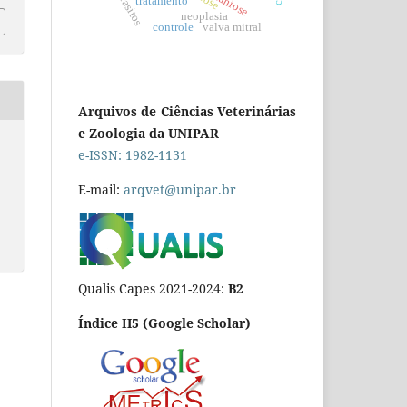
tratamento
neoplasia
controle
valva mitral
Arquivos de Ciências Veterinárias
e Zoologia da UNIPAR
e-ISSN: 1982-1131
E-mail:
arqvet@unipar.br
Qualis Capes 2021-2024:
B2
Índice H5 (Google Scholar)