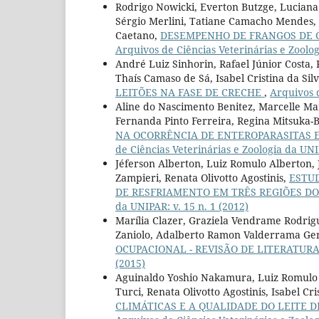
Rodrigo Nowicki, Everton Butzge, Luciana
Sérgio Merlini, Tatiane Camacho Mendes, J
Caetano,
DESEMPENHO DE FRANGOS DE C
Arquivos de Ciências Veterinárias e Zoolog
André Luiz Sinhorin, Rafael Júnior Costa,
Thaís Camaso de Sá, Isabel Cristina da Si
LEITÕES NA FASE DE CRECHE
,
Arquivos d
Aline do Nascimento Benitez, Marcelle Ma
Fernanda Pinto Ferreira, Regina Mitsuka-
NA OCORRÊNCIA DE ENTEROPARASITAS
de Ciências Veterinárias e Zoologia da UNIP
Jéferson Alberton, Luiz Romulo Alberton,
Zampieri, Renata Olivotto Agostinis,
ESTU
DE RESFRIAMENTO EM TRÊS REGIÕES D
da UNIPAR: v. 15 n. 1 (2012)
Marília Clazer, Graziela Vendrame Rodrig
Zaniolo, Adalberto Ramon Valderrama Ger
OCUPACIONAL - REVISÃO DE LITERATUR
(2015)
Aguinaldo Yoshio Nakamura, Luiz Romulo 
Turci, Renata Olivotto Agostinis, Isabel Cr
CLIMÁTICAS E A QUALIDADE DO LEITE 