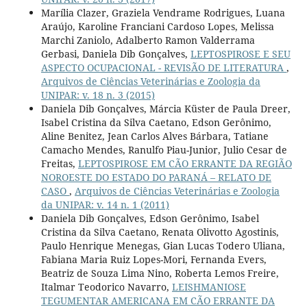
Marília Clazer, Graziela Vendrame Rodrigues, Luana
Araújo, Karoline Franciani Cardoso Lopes, Melissa
Marchi Zaniolo, Adalberto Ramon Valderrama
Gerbasi, Daniela Dib Gonçalves,
LEPTOSPIROSE E SEU
ASPECTO OCUPACIONAL - REVISÃO DE LITERATURA
,
Arquivos de Ciências Veterinárias e Zoologia da
UNIPAR: v. 18 n. 3 (2015)
Daniela Dib Gonçalves, Márcia Küster de Paula Dreer,
Isabel Cristina da Silva Caetano, Edson Gerônimo,
Aline Benitez, Jean Carlos Alves Bárbara, Tatiane
Camacho Mendes, Ranulfo Piau-Junior, Julio Cesar de
Freitas,
LEPTOSPIROSE EM CÃO ERRANTE DA REGIÃO
NOROESTE DO ESTADO DO PARANÁ – RELATO DE
CASO
,
Arquivos de Ciências Veterinárias e Zoologia
da UNIPAR: v. 14 n. 1 (2011)
Daniela Dib Gonçalves, Edson Gerônimo, Isabel
Cristina da Silva Caetano, Renata Olivotto Agostinis,
Paulo Henrique Menegas, Gian Lucas Todero Uliana,
Fabiana Maria Ruiz Lopes-Mori, Fernanda Evers,
Beatriz de Souza Lima Nino, Roberta Lemos Freire,
Italmar Teodorico Navarro,
LEISHMANIOSE
TEGUMENTAR AMERICANA EM CÃO ERRANTE DA