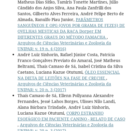
Matheus Dias Sitko, Tamiris Tonette Martines, Júlio
Cândido dos Anjos Silva, Ana Paula Zanfrilli dos
Santos, Gilberto Alves Ferreira, André Felipe Berto de
Almada, Ranulfo Piau Junior,
PARÂMETROS
SANGUÍNEOS E OPG (OVOS POR GRAMA DE FEZES) DE
OVELHAS MESTIÇAS DA RAÇA Dorper EM
DIFERENTES GRAUS DO MÉTODO FAMACHA
,
Arquivos de Ciências Veterinárias e Zoologia da
UNIPAR: v. 19 n. 4 (2016)
André Luiz Sinhorin, Rafael Júnior Costa, Patrícia
Franco Gonçalves Previato do Amaral, José Matheus
Beltrami, Thaís Camaso de Sá, Isabel Cristina da Silva
Caetano, Luciana Kazue Otutumi,
ÓLEO ESSENCIAL
NA DIETA DE LEITÕES NA FASE DE CRECHE
,
Arquivos de Ciências Veterinárias e Zoologia da
UNIPAR: v. 20 n. 3 (2017)
Thaís Camaso de Sá, Ellenn Pollyanna Alexandre
Fernandes, Jessé Lahos Borges, Ulisses Nilo Landi,
Alana Bárbara Trindade, André Luiz Sinhorin,
Luciana Kazue Otutumi,
CORPO ESTRANHO
ESOFÁGICO EM PACIENTE CANINO - RELATO DE CASO
,
Arquivos de Ciências Veterinárias e Zoologia da
UNIPAR: v. 20 n. 3 (2017)