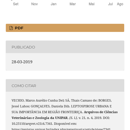
PDF
PUBLICADO
28-03-2019
COMO CITAR
VECHIO, Marco Aurélio Cunha Del; SÁ, Thais Camaso de; BORGES,
Jessé Lahos; GONÇALVES, Daniela Dib. LEPTOSPIROSE URBANA E
SUA IMPORTÂNCIA EM REGIÃO FRONTEIRIÇA.
Arquivos de Ciências
Veterinárias e Zoologia da UNIPAR
,
[S. l.]
, v. 21, n. 4, 2019. DOI:
10.25110/arqvet.v21i4.7341. Disponível em:
https://revistas.unipar.br/index.php/veterinaria/article/view/7341.