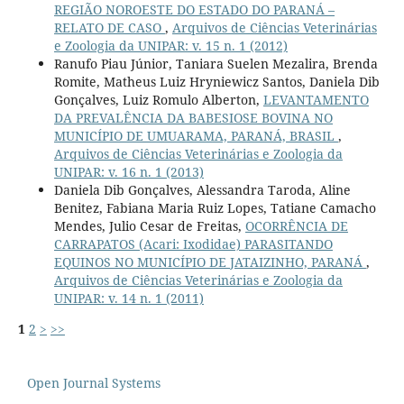
REGIÃO NOROESTE DO ESTADO DO PARANÁ –
RELATO DE CASO
,
Arquivos de Ciências Veterinárias
e Zoologia da UNIPAR: v. 15 n. 1 (2012)
Ranufo Piau Júnior, Taniara Suelen Mezalira, Brenda
Romite, Matheus Luiz Hryniewicz Santos, Daniela Dib
Gonçalves, Luiz Romulo Alberton,
LEVANTAMENTO
DA PREVALÊNCIA DA BABESIOSE BOVINA NO
MUNICÍPIO DE UMUARAMA, PARANÁ, BRASIL
,
Arquivos de Ciências Veterinárias e Zoologia da
UNIPAR: v. 16 n. 1 (2013)
Daniela Dib Gonçalves, Alessandra Taroda, Aline
Benitez, Fabiana Maria Ruiz Lopes, Tatiane Camacho
Mendes, Julio Cesar de Freitas,
OCORRÊNCIA DE
CARRAPATOS (Acari: Ixodidae) PARASITANDO
EQUINOS NO MUNICÍPIO DE JATAIZINHO, PARANÁ
,
Arquivos de Ciências Veterinárias e Zoologia da
UNIPAR: v. 14 n. 1 (2011)
1
2
>
>>
Open Journal Systems