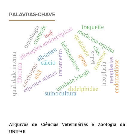
PALAVRAS-CHAVE
traqueíte
oncologia
controle
alterações endoscópicas
medicina equina
mel
qualidade
leishmaniose
cães
albúmen
tratamento
zoonose
gatos
qualidade interna
gema
neoplasias
cálcio
endocardiose
carcinoma
neoplasia
fibroma
unidade haugh
nh3
equinos atletas
didelphidae
suinocultura
Arquivos de Ciências Veterinárias e Zoologia da
UNIPAR