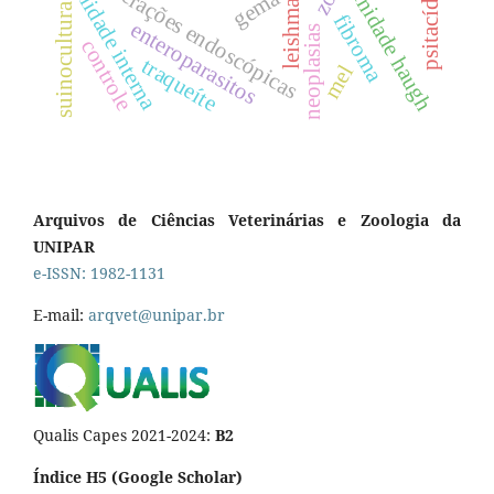
leishmaniose
qualidade interna
psitacídeos
alterações endoscópicas
unidade haugh
gema
suinocultura
fibroma
enteroparasitos
neoplasias
controle
traqueíte
mel
Arquivos de Ciências Veterinárias e Zoologia da
UNIPAR
e-ISSN: 1982-1131
E-mail:
arqvet@unipar.br
Qualis Capes 2021-2024:
B2
Índice H5 (Google Scholar)