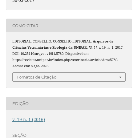
30-05-2017
COMO CITAR
EDITORIAL, CONSELHO. CONSELHO EDITORIAL.
Arquivos de
Ciências Veterinárias e Zoologia da UNIPAR
,
[S. l.]
, v. 19, n. 1, 2017.
DOI: 10.25110/arqvet.v19i1.5780. Disponível em:
https://revistas.unipar.br/index.php/veterinaria/article/view/5780.
Acesso em: 8 ago. 2026.
Fomatos de Citação
EDIÇÃO
v. 19 n. 1 (2016)
SEÇÃO