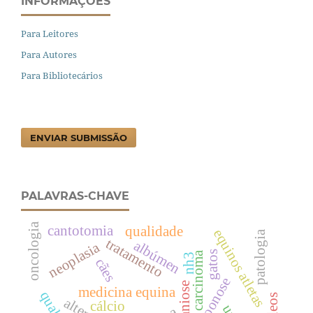
INFORMAÇÕES
Para Leitores
Para Autores
Para Bibliotecários
ENVIAR SUBMISSÃO
PALAVRAS-CHAVE
oncologia
cantotomia
qualidade
equinos atletas
patologia
tratamento
albúmen
neoplasia
gatos
carcinoma
nh3
cães
zoonose
medicina equina
cálcio