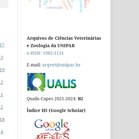
hospedeiros
dígito
contenção
Arquivos de Ciências Veterinárias
 17
e Zoologia da UNIPAR
e-ISSN: 1982-1131
 3
E-mail:
arqvet@unipar.br
 19
 2
 1
Qualis Capes 2021-2024:
B2
 2
Índice H5 (Google Scholar)
 18
 4