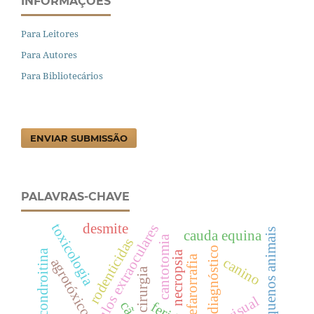
INFORMAÇÕES
Para Leitores
Para Autores
Para Bibliotecários
ENVIAR SUBMISSÃO
PALAVRAS-CHAVE
desmite
toxicologia
músculos extraoculares
pequenos animais
cauda equina
cantotomia
rodenticidas
diagnóstico
condroitina
necropsia
blefarorrafia
canino
agrotóxicos
cirurgia
cão