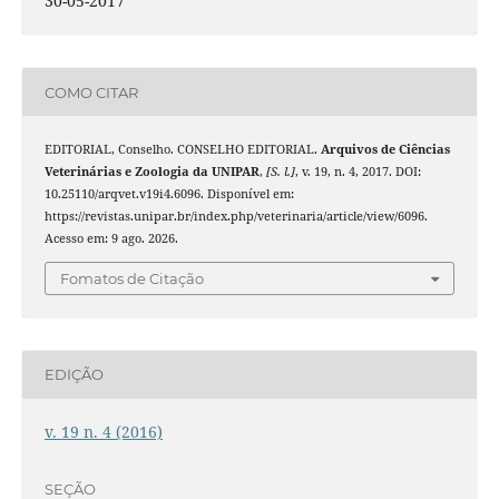
30-05-2017
COMO CITAR
EDITORIAL, Conselho. CONSELHO EDITORIAL.
Arquivos de Ciências
Veterinárias e Zoologia da UNIPAR
,
[S. l.]
, v. 19, n. 4, 2017. DOI:
10.25110/arqvet.v19i4.6096. Disponível em:
https://revistas.unipar.br/index.php/veterinaria/article/view/6096.
Acesso em: 9 ago. 2026.
Fomatos de Citação
EDIÇÃO
v. 19 n. 4 (2016)
SEÇÃO