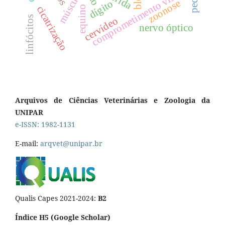
comprometimento visual
ferida
zoonose
dígito
cicatrização
equino
linfócitos
cervídeo
nervo óptico
Arquivos de Ciências Veterinárias e Zoologia da
UNIPAR
e-ISSN: 1982-1131
E-mail:
arqvet@unipar.br
Qualis Capes 2021-2024:
B2
Índice H5 (Google Scholar)