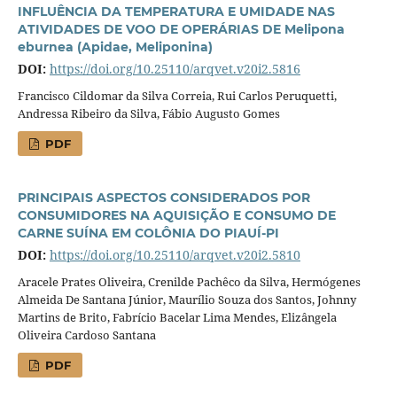
INFLUÊNCIA DA TEMPERATURA E UMIDADE NAS
ATIVIDADES DE VOO DE OPERÁRIAS DE Melipona
eburnea (Apidae, Meliponina)
DOI:
https://doi.org/10.25110/arqvet.v20i2.5816
Francisco Cildomar da Silva Correia, Rui Carlos Peruquetti,
Andressa Ribeiro da Silva, Fábio Augusto Gomes
PDF
PRINCIPAIS ASPECTOS CONSIDERADOS POR
CONSUMIDORES NA AQUISIÇÃO E CONSUMO DE
CARNE SUÍNA EM COLÔNIA DO PIAUÍ-PI
DOI:
https://doi.org/10.25110/arqvet.v20i2.5810
Aracele Prates Oliveira, Crenilde Pachêco da Silva, Hermógenes
Almeida De Santana Júnior, Maurílio Souza dos Santos, Johnny
Martins de Brito, Fabrício Bacelar Lima Mendes, Elizângela
Oliveira Cardoso Santana
PDF