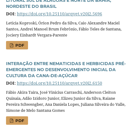
LITORAL SUL DE ALAGOAS E NORTE DA BAHIA,
NORDESTE DO BRASIL
DOI:
https://doi.org/10.25110/arqvet.v20i2.5696
Leticia Koproski, Órion Pedro da Silva, Caio Alexandre Maciel
Santos, Andrei Manoel Brum Febrônio, Fábio Teles de Santana,
Jociery Einhardt Vergara-Parente
PDF
INTERAÇÃO ENTRE NEMATICIDAS E HERBICIDAS PRÉ-
EMERGENTES NO DESENVOLVIMENTO INICIAL DA
CULTURA DA CANA-DE-AÇÚCAR
DOI:
https://doi.org/10.25110/arqvet.v20i2.6150
Fábio Akira Taira, José Vinicius Carraschi, Anderson Cleiton
Quinaia, Adão Izidoro Junior, Elizeu Junior da Silva, Raiane
Pereira Schwengber, Ana Daniela Lopes, Juliana Silveira do Valle,
Simone de Melo Santana Gomes
PDF