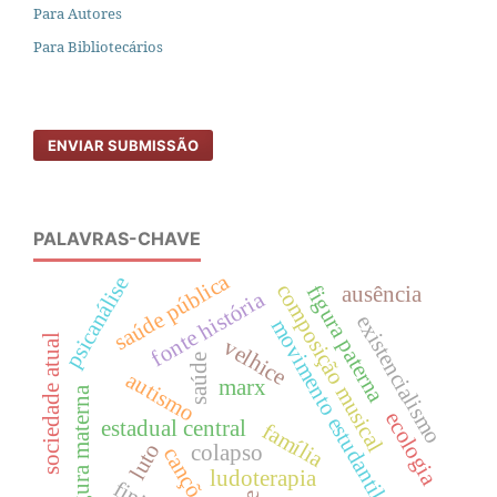
Para Autores
Para Bibliotecários
ENVIAR SUBMISSÃO
PALAVRAS-CHAVE
saúde pública
psicanálise
composição musical
figura paterna
ausência
fonte história
existencialismo
movimento estudantil
sociedade atual
velhice
saúde
autismo
marx
figura materna
ecologia
estadual central
família
luto
colapso
canções
ludoterapia