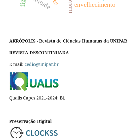
finitude
morte
envelhecimento
AKRÓPOLIS - Revista de Ciências Humanas da UNIPAR
REVISTA DESCONTINUADA
E-mail:
cedic@unipar.br
Qualis Capes 2021-2024:
B1
Preservação Digital