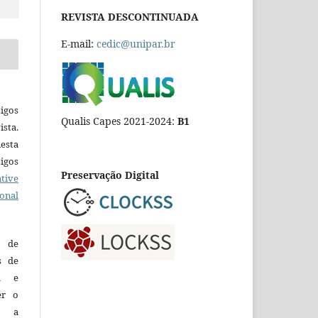
REVISTA DESCONTINUADA
E-mail:
cedic@unipar.br
igos
Qualis Capes 2021-2024:
B1
ista.
esta
tigos
Preservação Digital
tive
ional
o de
es de
ca e
er o
e a