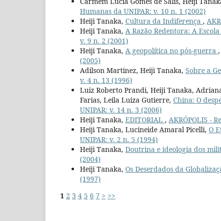
Carmem Lúcia Gomes de Salis, Heiji Tanak
Humanas da UNIPAR: v. 10 n. 1 (2002)
Heiji Tanaka,
Cultura da Indiferença
,
AKRÓ
Heiji Tanaka,
A Razão Redentora: A Escola
v. 9 n. 2 (2001)
Heiji Tanaka,
A geopolítica no pós-guerra
(2005)
Adilson Martinez, Heiji Tanaka,
Sobre a Ge
v. 4 n. 13 (1996)
Luiz Roberto Prandi, Heiji Tanaka, Adrian
Farias, Leila Luiza Gutierre,
China: O desp
UNIPAR: v. 14 n. 3 (2006)
Heiji Tanaka,
EDITORIAL
,
AKRÓPOLIS - Rev
Heiji Tanaka, Lucineide Amaral Picelli,
O E
UNIPAR: v. 2 n. 5 (1994)
Heiji Tanaka,
Doutrina e ideologia dos mil
(2004)
Heiji Tanaka,
Os Deserdados da Globaliza
(1997)
1
2
3
4
5
6
7
>
>>