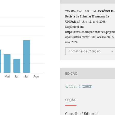
TANAKA, Heiji. Editorial.
AKRÓPOLIS 
Revista de Ciências Humanas da
UNIPAR
,
[S. l.]
, v. 11, n. 4, 2008.
Disponível em:
https://revistas.unipar.br/index.php/ak
opolis/article/view/1980. Acesso em: 5
ago. 2026.
Fomatos de Citação
EDIÇÃO
v. 11 n. 4 (2003)
SEÇÃO
Conselho / Editorial