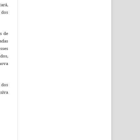
tará,
 dos
es de
adas
esses
ados,
nova
s dos
siva