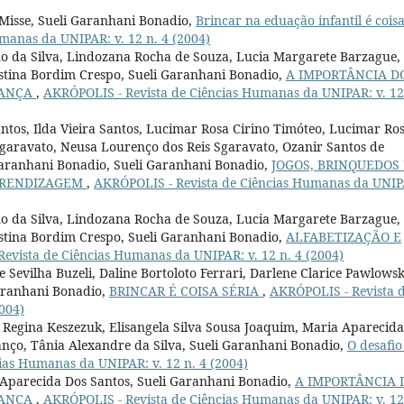
 Misse, Sueli Garanhani Bonadio,
Brincar na eduação infantil é cois
manas da UNIPAR: v. 12 n. 4 (2004)
no da Silva, Lindozana Rocha de Souza, Lucia Margarete Barzague,
stina Bordim Crespo, Sueli Garanhani Bonadio,
A IMPORTÂNCIA D
IANÇA
,
AKRÓPOLIS - Revista de Ciências Humanas da UNIPAR: v. 12
antos, Ilda Vieira Santos, Lucimar Rosa Cirino Timóteo, Lucimar Ro
Sgaravato, Neusa Lourenço dos Reis Sgaravato, Ozanir Santos de
i Garanhani Bonadio, Sueli Garanhani Bonadio,
JOGOS, BRINQUEDOS 
APRENDIZAGEM
,
AKRÓPOLIS - Revista de Ciências Humanas da UNIP
no da Silva, Lindozana Rocha de Souza, Lucia Margarete Barzague,
stina Bordim Crespo, Sueli Garanhani Bonadio,
ALFABETIZAÇÃO E
evista de Ciências Humanas da UNIPAR: v. 12 n. 4 (2004)
Sevilha Buzeli, Daline Bortoloto Ferrari, Darlene Clarice Pawlowsk
aranhani Bonadio,
BRINCAR É COISA SÉRIA
,
AKRÓPOLIS - Revista 
004)
a Regina Keszezuk, Elisangela Silva Sousa Joaquim, Maria Aparecida
canço, Tânia Alexandre da Silva, Sueli Garanhani Bonadio,
O desafio
ias Humanas da UNIPAR: v. 12 n. 4 (2004)
 Aparecida Dos Santos, Sueli Garanhani Bonadio,
A IMPORTÂNCIA 
IANÇA
,
AKRÓPOLIS - Revista de Ciências Humanas da UNIPAR: v. 12