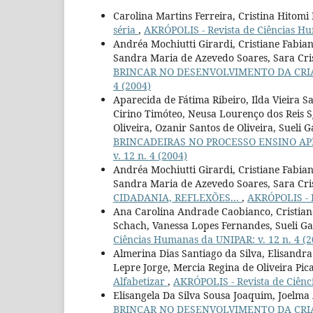
Carolina Martins Ferreira, Cristina Hitomi
séria
,
AKRÓPOLIS - Revista de Ciências Hu
Andréa Mochiutti Girardi, Cristiane Fabia
Sandra Maria de Azevedo Soares, Sara Cri
BRINCAR NO DESENVOLVIMENTO DA CR
4 (2004)
Aparecida de Fátima Ribeiro, Ilda Vieira S
Cirino Timóteo, Neusa Lourenço dos Reis 
Oliveira, Ozanir Santos de Oliveira, Suel
BRINCADEIRAS NO PROCESSO ENSINO 
v. 12 n. 4 (2004)
Andréa Mochiutti Girardi, Cristiane Fabia
Sandra Maria de Azevedo Soares, Sara Cri
CIDADANIA, REFLEXÕES...
,
AKRÓPOLIS - R
Ana Carolina Andrade Caobianco, Cristiane 
Schach, Vanessa Lopes Fernandes, Sueli G
Ciências Humanas da UNIPAR: v. 12 n. 4 (2
Almerina Dias Santiago da Silva, Elisandr
Lepre Jorge, Mercia Regina de Oliveira Pi
Alfabetizar
,
AKRÓPOLIS - Revista de Ciênc
Elisangela Da Silva Sousa Joaquim, Joelma
BRINCAR NO DESENVOLVIMENTO DA CR