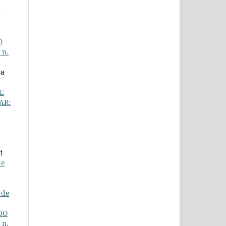
a
O
 n.
sa
E
AR:
i
de
 de
DO
 n.