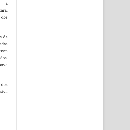
e a
tará,
 dos
es de
adas
esses
ados,
nova
s dos
siva