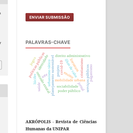
a
ENVIAR SUBMISSÃO
PALAVRAS-CHAVE
r
políticas públicas
direito administrativo
identidade
planejamento sustentável
jogos
literatura
ilhas de calor
cristianismo
urbanismo tático
covid-19
paganismo
serviços públicos
projeto
ensino
omissão estatal
arte
lúcifer
mobilidade urbana
jornal
saúde
sociabilidade
poder público
AKRÓPOLIS - Revista de Ciências
Humanas da UNIPAR