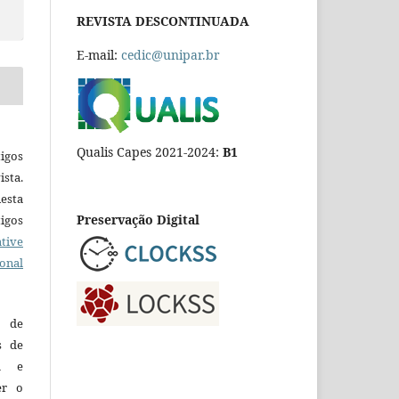
REVISTA DESCONTINUADA
E-mail:
cedic@unipar.br
Qualis Capes 2021-2024:
B1
igos
ista.
esta
Preservação Digital
tigos
tive
ional
o de
es de
ca e
er o