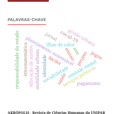
PALAVRAS-CHAVE
gestão urbana
covid-19
responsabilidade do estado
jornal
planejamento sustentável
ilhas de calor
etnomatemática
educação de surdos
arte
ensino
mobilidade urbana
jogos
projeto
lúcifer
identidade
omissão estatal
serviços públicos
sociabilidade
saúde
paganismo
AKRÓPOLIS - Revista de Ciências Humanas da UNIPAR