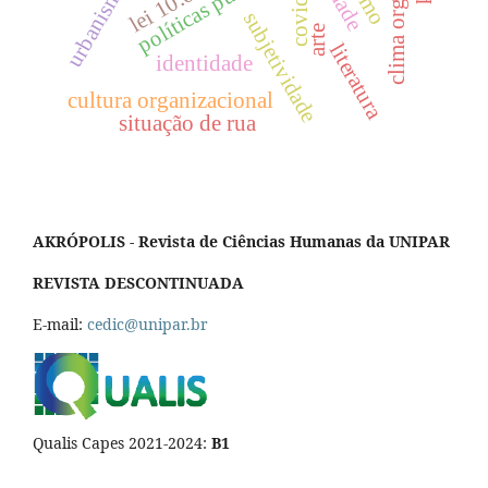
políticas públicas
covid-19
subjetividade
arte
literatura
identidade
cultura organizacional
situação de rua
AKRÓPOLIS - Revista de Ciências Humanas da UNIPAR
REVISTA DESCONTINUADA
E-mail:
cedic@unipar.br
Qualis Capes 2021-2024:
B1