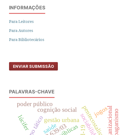
INFORMAÇÕES
Para Leitores
Para Autores
Para Bibliotecários
ENVIAR SUBMISSÃO
PALAVRAS-CHAVE
poder público
pentecostalismo
jogos
clima organizacional
cognição social
paganismo
sociabilidade
lúcifer
urbanismo tático
gestão urbana
saúde
lei 10.639/03