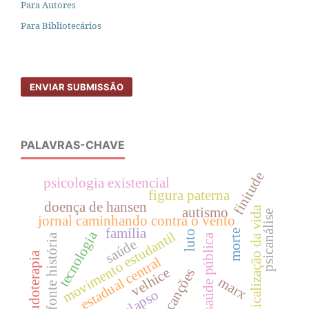
Para Autores
Para Bibliotecários
ENVIAR SUBMISSÃO
PALAVRAS-CHAVE
finitude
psicologia existencial
figura paterna
doença de hansen
medicalização da vida
autismo
psicanálise
jornal caminhando contra o vento
família
morte
tecnologia
luto
movimento estudantil
saúde pública
fonte história
saúde
ludoterapia
estadual central
velhice
canções
marx
colapso