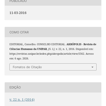
PUBLICADO
11-03-2016
COMO CITAR
EDITORIAL, Conselho. CONSELHO EDITORIAL.
AKRÓPOLIS - Revista de
Ciências Humanas da UNIPAR
,
[S. l.]
, v. 22, n. 1, 2016. Disponível em:
https://revistas.unipar.br/index.php/akropolis/article/view/5562. Acesso
em: 6 ago. 2026.
Fomatos de Citação
EDIÇÃO
v. 22 n. 1 (2014)