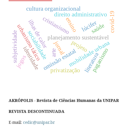
cultura organizacional
covid-19
direito administrativo
cristianismo
ensino
ilhas de calor
lúcifer
saúde
urbanismo tático
sociabilidade
subjetividade
planejamento sustentável
projeto
mobilidade urbana
jornal
identidade
paganismo
omissão estatal
arte
literatura
jogos
privatização
AKRÓPOLIS - Revista de Ciências Humanas da UNIPAR
REVISTA DESCONTINUADA
E-mail:
cedic@unipar.br