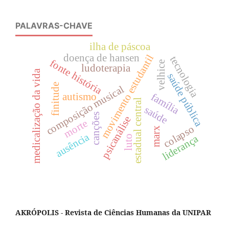
PALAVRAS-CHAVE
ilha de páscoa
doença de hansen
movimento estudantil
tecnologia
fonte história
velhice
ludoterapia
medicalização da vida
saúde pública
finitude
composição musical
autismo
família
estadual central
saúde
canções
psicanálise
morte
colapso
marx
ausência
liderança
luto
AKRÓPOLIS - Revista de Ciências Humanas da UNIPAR