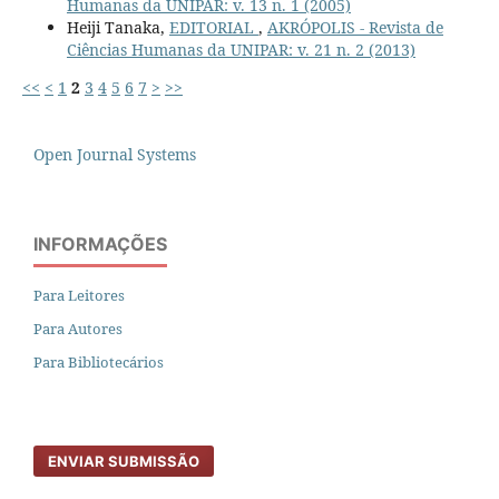
Humanas da UNIPAR: v. 13 n. 1 (2005)
Heiji Tanaka,
EDITORIAL
,
AKRÓPOLIS - Revista de
Ciências Humanas da UNIPAR: v. 21 n. 2 (2013)
<<
<
1
2
3
4
5
6
7
>
>>
Open Journal Systems
INFORMAÇÕES
Para Leitores
Para Autores
Para Bibliotecários
ENVIAR SUBMISSÃO