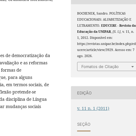
BOCHENEK, Sandro. POLÍTICAS
EDUCACIONAIS: ALFABETIZAÇÃO E
LETRAMENTO.
EDUCERE - Revista da
Educação da UNIPAR
,
[S. l.]
, v. 11, n.
1, 2012. Disponível em:
https://revistas.unipar.br/index.php/ed
ucere/article/view/3929. Acesso em: 7
ções de democratização da
ago. 2026.
 avaliação e as reformas
Fomatos de Citação
s formas de
que, para alguns
a, em termos sociais, de
flexão pretende-se
EDIÇÃO
 da disciplina de Língua
ar mudanças sociais
v. 11 n. 1 (2011)
SEÇÃO