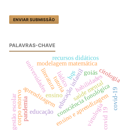
ENVIAR SUBMISSÃO
PALAVRAS-CHAVE
recursos didáticos
universidades
modelagem matemática
citologia
literatura
educação infantil
hqs
goiás
lúdico
habilidades
tutoria
saúde mental
consciência fonológica
aprendizagem
covid-19
corpo estorvo
ensino
ensino e aprendizagem
gestão escolar
pandemia
virtologia
covid 19
educação