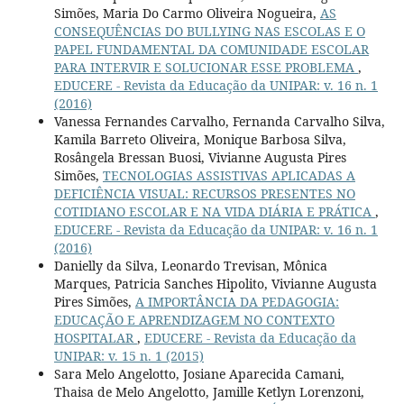
Simões, Maria Do Carmo Oliveira Nogueira,
AS
CONSEQUÊNCIAS DO BULLYING NAS ESCOLAS E O
PAPEL FUNDAMENTAL DA COMUNIDADE ESCOLAR
PARA INTERVIR E SOLUCIONAR ESSE PROBLEMA
,
EDUCERE - Revista da Educação da UNIPAR: v. 16 n. 1
(2016)
Vanessa Fernandes Carvalho, Fernanda Carvalho Silva,
Kamila Barreto Oliveira, Monique Barbosa Silva,
Rosângela Bressan Buosi, Vivianne Augusta Pires
Simões,
TECNOLOGIAS ASSISTIVAS APLICADAS A
DEFICIÊNCIA VISUAL: RECURSOS PRESENTES NO
COTIDIANO ESCOLAR E NA VIDA DIÁRIA E PRÁTICA
,
EDUCERE - Revista da Educação da UNIPAR: v. 16 n. 1
(2016)
Danielly da Silva, Leonardo Trevisan, Mônica
Marques, Patricia Sanches Hipolito, Vivianne Augusta
Pires Simões,
A IMPORTÂNCIA DA PEDAGOGIA:
EDUCAÇÃO E APRENDIZAGEM NO CONTEXTO
HOSPITALAR
,
EDUCERE - Revista da Educação da
UNIPAR: v. 15 n. 1 (2015)
Sara Melo Angelotto, Josiane Aparecida Camani,
Thaisa de Melo Angelotto, Jamille Ketlyn Lorenzoni,