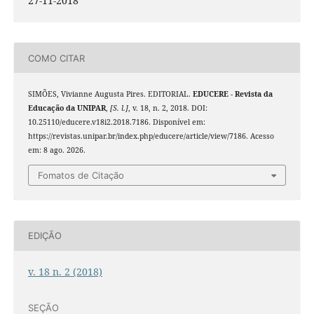
27-11-2018
COMO CITAR
SIMÕES, Vivianne Augusta Pires. EDITORIAL.
EDUCERE - Revista da
Educação da UNIPAR
,
[S. l.]
, v. 18, n. 2, 2018. DOI:
10.25110/educere.v18i2.2018.7186. Disponível em:
https://revistas.unipar.br/index.php/educere/article/view/7186. Acesso
em: 8 ago. 2026.
Fomatos de Citação
EDIÇÃO
v. 18 n. 2 (2018)
SEÇÃO