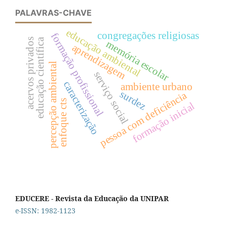
PALAVRAS-CHAVE
educação ambiental
congregações religiosas
formação profissional
educação científica
acervos privados
memória escolar
aprendizagem
percepção ambiental
serviço social
caracterização
ambiente urbano
surdez
pessoa com deficiência
enfoque cts
formação inicial
EDUCERE - Revista da Educação da UNIPAR
e-ISSN: 1982-1123