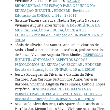
Vivianne Augusta Pires Simões,
JOGOS E
BRINCADEIRAS: UM ESPAÇO PARA O LÚDICO NA
EDUCAÇÃO INFANTIL
,
EDUCERE - Revista da
Educação da UNIPAR: v. 14 n. 2 (2014)
Gislaine Teixeira da Silva, Nadine Saquetti Navarro,
Vivianne Augusta Pires Simões,
A IMPORTÂNCIA DA
MUSICALIZAÇÃO NA EDUCAÇÃO INFANTIL
,
EDUCERE - Revista da Educação da UNIPAR: v. 16 n. 2
(2016)
Sônia de Oliveira dos Santos, Ana Paula Vitorino de
Maio, Claudia Bruna de Brito Barbosa, Josiane Martins
de Souza, Vivianne Augusta Pires Simões,
DEPRESSÃO
INFANTIL: SINTOMAS E ASPECTOS SOCIAIS,
PSICOLÓGICOS NA EDUCAÇÃO ESCOLAR
,
EDUCERE -
Revista da Educação da UNIPAR: v. 16 n. 1 (2016)
Jéssica Rodriguês da Silva, Ana Cláudia da Silva
Cardoso, Ana Caroline Bertolin dos Anjos, Vanessa
Barbosa, Vivianne Augusta Pires Simões, Cláudia Lopes
Perpétuo,
DESENVOLVIMENTO HUMANO NAS
PERSPECTIVAS DE PIAGET E VYGOTSKY
,
EDUCERE -
Revista da Educação da UNIPAR: v. 15 n. 1 (2015)
Ana Paula Alves dos Reis, Lais Aparecida Franciscatto,
Patrícia Ap. Menon Lopes Silva, Vivianne Augusta Pires