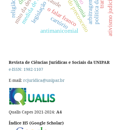
criminologia do preconceito
medida de segurança
autonomia
ativismo judicial
fraude
arbitragem
religião
legislação
o falar franco
cartório
antimanicomial
Revista de Ciências Jurídicas e Sociais da UNIPAR
e-ISSN: 1982-1107
E-mail:
rcjuridica@unipar.br
Qualis Capes 2021-2024:
A4
Índice H5 (Google Scholar)