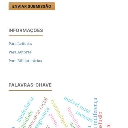
ENVIAR SUBMISSÃO
INFORMAÇÕES
Para Leitores
Para Autores
Para Bibliotecários
PALAVRAS-CHAVE
imóvel rural
intolerância
mito da democracia racial
política da indiferença
formalismo
racismo
dignidade
transfusão
presos