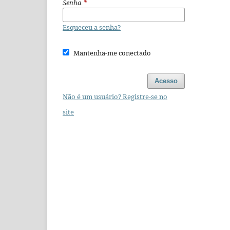
Senha
*
Esqueceu a senha?
Mantenha-me conectado
Acesso
Não é um usuário? Registre-se no
site