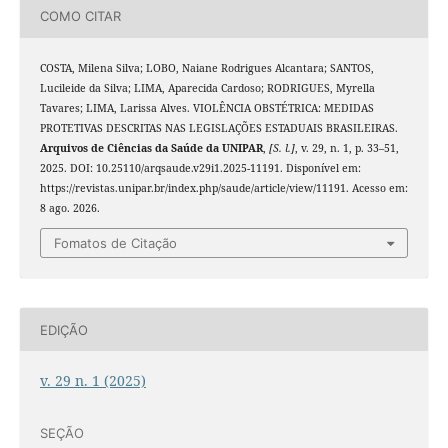
COMO CITAR
COSTA, Milena Silva; LOBO, Naiane Rodrigues Alcantara; SANTOS,
Lucileide da Silva; LIMA, Aparecida Cardoso; RODRIGUES, Myrella
Tavares; LIMA, Larissa Alves. VIOLÊNCIA OBSTÉTRICA: MEDIDAS
PROTETIVAS DESCRITAS NAS LEGISLAÇÕES ESTADUAIS BRASILEIRAS.
Arquivos de Ciências da Saúde da UNIPAR
,
[S. l.]
, v. 29, n. 1, p. 33–51,
2025. DOI: 10.25110/arqsaude.v29i1.2025-11191. Disponível em:
https://revistas.unipar.br/index.php/saude/article/view/11191. Acesso em:
8 ago. 2026.
Fomatos de Citação
EDIÇÃO
v. 29 n. 1 (2025)
SEÇÃO