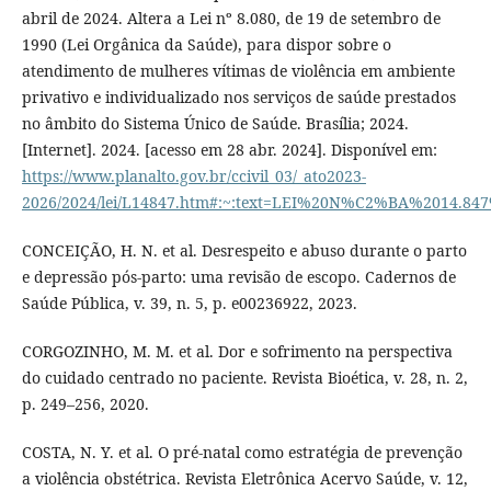
abril de 2024. Altera a Lei nº 8.080, de 19 de setembro de
1990 (Lei Orgânica da Saúde), para dispor sobre o
atendimento de mulheres vítimas de violência em ambiente
privativo e individualizado nos serviços de saúde prestados
no âmbito do Sistema Único de Saúde. Brasília; 2024.
[Internet]. 2024. [acesso em 28 abr. 2024]. Disponível em:
https://www.planalto.gov.br/ccivil_03/_ato2023-
2026/2024/lei/L14847.htm#:~:text=LEI%20N%C2%BA%2014
CONCEIÇÃO, H. N. et al. Desrespeito e abuso durante o parto
e depressão pós-parto: uma revisão de escopo. Cadernos de
Saúde Pública, v. 39, n. 5, p. e00236922, 2023.
CORGOZINHO, M. M. et al. Dor e sofrimento na perspectiva
do cuidado centrado no paciente. Revista Bioética, v. 28, n. 2,
p. 249–256, 2020.
COSTA, N. Y. et al. O pré-natal como estratégia de prevenção
a violência obstétrica. Revista Eletrônica Acervo Saúde, v. 12,