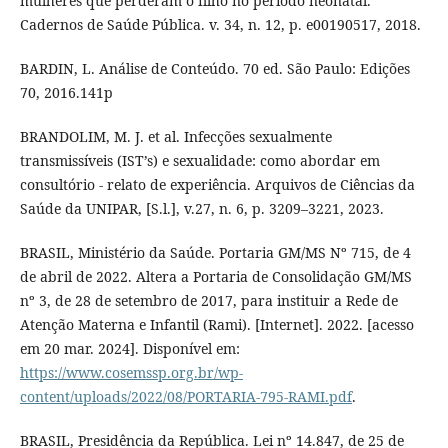
mulheres que perderam o filho no período neonatal.
Cadernos de Saúde Pública. v. 34, n. 12, p. e00190517, 2018.
BARDIN, L. Análise de Conteúdo. 70 ed. São Paulo: Edições
70, 2016.141p
BRANDOLIM, M. J. et al. Infecções sexualmente
transmissíveis (IST’s) e sexualidade: como abordar em
consultório - relato de experiência. Arquivos de Ciências da
Saúde da UNIPAR, [S.l.], v.27, n. 6, p. 3209–3221, 2023.
BRASIL, Ministério da Saúde. Portaria GM/MS Nº 715, de 4
de abril de 2022. Altera a Portaria de Consolidação GM/MS
nº 3, de 28 de setembro de 2017, para instituir a Rede de
Atenção Materna e Infantil (Rami). [Internet]. 2022. [acesso
em 20 mar. 2024]. Disponível em:
https://www.cosemssp.org.br/wp-
content/uploads/2022/08/PORTARIA-795-RAMI.pdf
.
BRASIL, Presidência da República. Lei nº 14.847, de 25 de