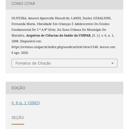
COMO CITAR
OLIVEIRA, Amauri Aparecido Bássoli de; LANDI, Darlei; GERALDINI,
Fernanda Maria. Obesidade Em Crianças E Adolescentes Do Ensino
Fundamental De 5 ª A 8ª Série, Da Zona Urbana Do Município De
Marialva.
Arquivos de Ciências da Saúde da UNIPAR
,
[S. l.]
, v. 6, n. 1,
2008. Disponível em:
https://revistas.unipar.br/index.php/saude/article/view/1148. Acesso em:
6 ago. 2026.
Fomatos de Citação
EDIÇÃO
v. 6 n. 1 (2002)
SEÇÃO