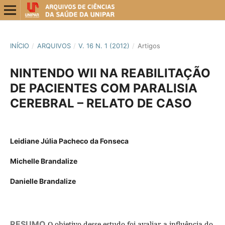
INÍCIO
/
ARQUIVOS
/
V. 16 N. 1 (2012)
/
Artigos
NINTENDO WII NA REABILITAÇÃO
DE PACIENTES COM PARALISIA
CEREBRAL – RELATO DE CASO
Leidiane Júlia Pacheco da Fonseca
Michelle Brandalize
Danielle Brandalize
RESUMO
O objetivo desse estudo foi avaliar a influência do