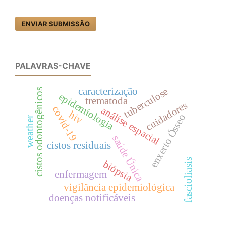
ENVIAR SUBMISSÃO
PALAVRAS-CHAVE
tuberculose
caracterização
cistos odontogênicos
epidemiologia
trematoda
cuidadores
covid-19
análise espacial
hiv
enxerto Ósseo
weather
saúde Única
cistos residuais
fascioliasis
biópsia
enfermagem
vigilância epidemiológica
doenças notificáveis