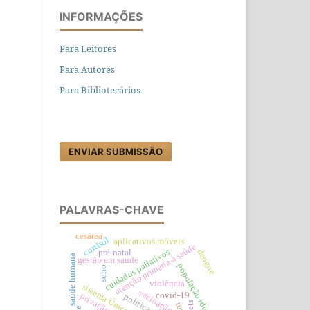
INFORMAÇÕES
Para Leitores
Para Autores
Para Bibliotecários
ENVIAR SUBMISSÃO
PALAVRAS-CHAVE
cesárea
cortisol
aplicativos móveis
atenção primária à saúde
cuidados paliativos
dengue
pré-natal
saúde humana
gestão em saúde
população idosa
sono
violência
sistema Único de saúde
vacinação
covid-19
pets