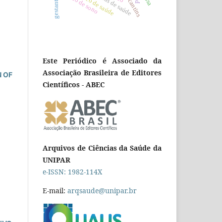
privação de sono
políticas de saúde
tocantins
gestante
Este Periódico é Associado da
Associação Brasileira de Editores
 OF
Científicos - ABEC
Arquivos de Ciências da Saúde da
UNIPAR
e-ISSN: 1982-114X
E-mail:
arqsaude@unipar.br