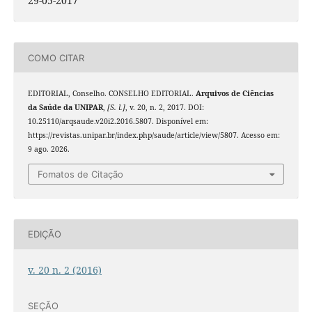
29-05-2017
COMO CITAR
EDITORIAL, Conselho. CONSELHO EDITORIAL.
Arquivos de Ciências
da Saúde da UNIPAR
,
[S. l.]
, v. 20, n. 2, 2017. DOI:
10.25110/arqsaude.v20i2.2016.5807. Disponível em:
https://revistas.unipar.br/index.php/saude/article/view/5807. Acesso em:
9 ago. 2026.
Fomatos de Citação
EDIÇÃO
v. 20 n. 2 (2016)
SEÇÃO