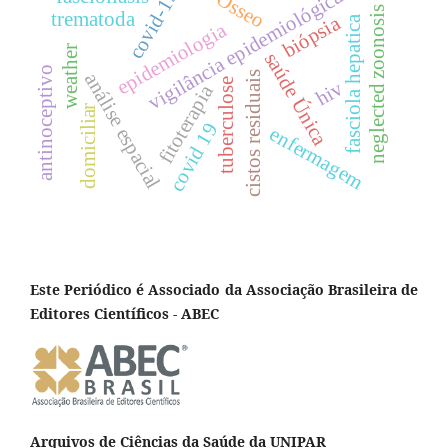
vigilância epidemiológica
covid-19
neglected zoonosis
trematoda
biópsia
fasciola hepatica
epidemiologia
weather
saúde Única
antinoceptivo
cistos residuais
análise espacial
tuberculose
hiv
fitoterapia
domiciliar
covid 19
enfermagem
Este Periódico é Associado da Associação Brasileira de
Editores Científicos - ABEC
Arquivos de Ciências da Saúde da UNIPAR