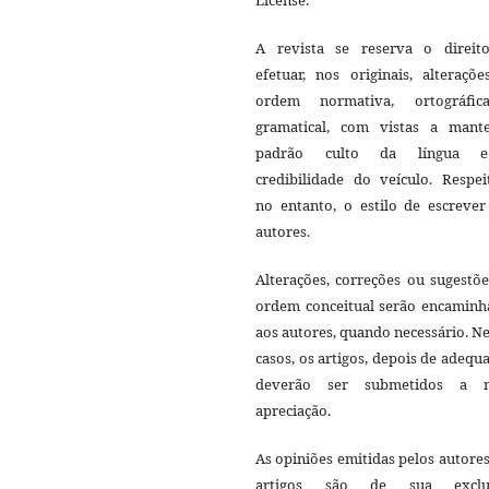
A revista se reserva o direit
efetuar, nos originais, alteraçõ
ordem normativa, ortográfi
gramatical, com vistas a mant
padrão culto da língua 
credibilidade do veículo. Respei
no entanto, o estilo de escrever
autores.
Alterações, correções ou sugestõ
ordem conceitual serão encaminh
aos autores, quando necessário. N
casos, os artigos, depois de adequ
deverão ser submetidos a 
apreciação.
As opiniões emitidas pelos autore
artigos são de sua exclu