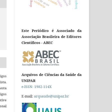
dengue
violência
Este Periódico é Associado da
Associação Brasileira de Editores
Científicos - ABEC
Arquivos de Ciências da Saúde da
igos
UNIPAR
ista.
e-ISSN: 1982-114X
esta
tigos
E-mail:
arqsaude@unipar.br
tive
ional