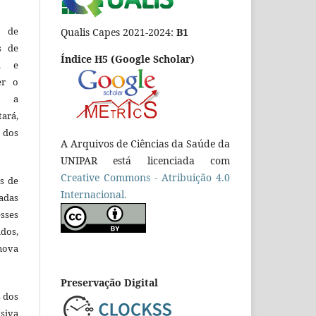
o de
Qualis Capes 2021-2024:
B1
es de
Índice H5 (Google Scholar)
ca e
er o
e a
tará,
 dos
A Arquivos de Ciências da Saúde da
UNIPAR está licenciada com
Creative Commons - Atribuição 4.0
es de
Internacional.
adas
esses
ados,
nova
Preservação Digital
s dos
siva