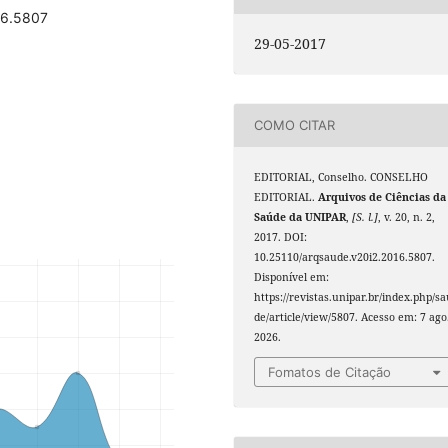
16.5807
29-05-2017
COMO CITAR
EDITORIAL, Conselho. CONSELHO
EDITORIAL.
Arquivos de Ciências da
Saúde da UNIPAR
,
[S. l.]
, v. 20, n. 2,
2017. DOI:
10.25110/arqsaude.v20i2.2016.5807.
Disponível em:
https://revistas.unipar.br/index.php/s
de/article/view/5807. Acesso em: 7 ago
2026.
Fomatos de Citação