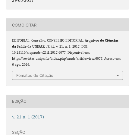
29-05-2017
COMO CITAR
EDITORIAL, Conselho. CONSELHO EDITORIAL.
Arquivos de Ciências
da Saúde da UNIPAR
,
[S. l.]
, v. 21, n. 1, 2017. DOI:
10.25110/arqsaude.v21i1.2017.6077. Disponível em:
https://revistas.unipar.br/index.php/saude/article/view/6077. Acesso em:
6 ago. 2026.
Fomatos de Citação
EDIÇÃO
v. 21 n. 1 (2017)
SEÇÃO