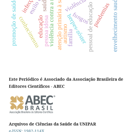
violência contra a mulher
envelhecimento saudável
atenção primária à saúde
saúde
promoção de saúde
pandemias
pessoal de educação
fungos
herpes-zóster
educação
conhecimento
pessoa idosa
autismo
família
Este Periódico é Associado da Associação Brasileira de
Editores Científicos - ABEC
Arquivos de Ciências da Saúde da UNIPAR
e-ISSN: 1982-114X