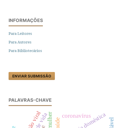
INFORMAÇÕES
Para Leitores
Para Autores
Para Bibliotecários
ENVIAR SUBMISSÃO
PALAVRAS-CHAVE
infecção viral
violência doméstica
estilo de vida
coronavírus