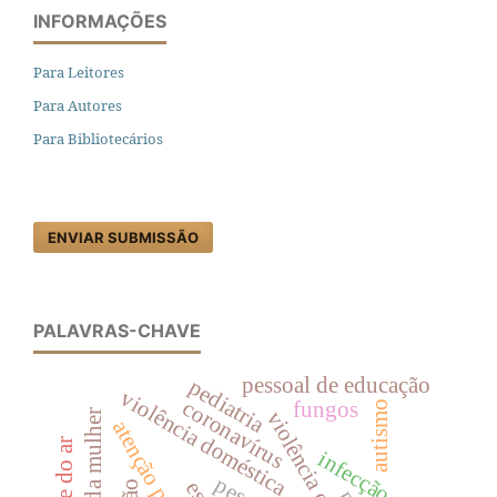
INFORMAÇÕES
Para Leitores
Para Autores
Para Bibliotecários
ENVIAR SUBMISSÃO
PALAVRAS-CHAVE
pessoal de educação
pediatria
violência doméstica
coronavírus
fungos
autismo
saúde da mulher
infecção viral