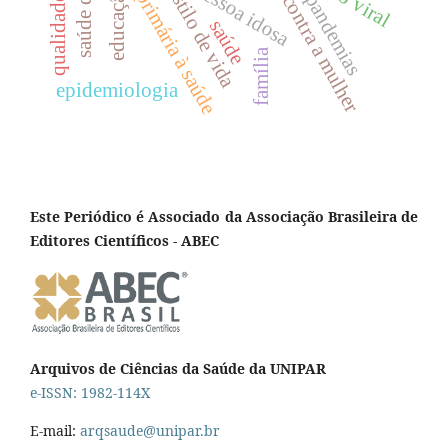
violência contra a mulher
atenção primária à saúde
qualidade do ar
pessoa idosa
estilo de vida
educação
pandemias
saúde
família
epidemiologia
Este Periódico é Associado da Associação Brasileira de
Editores Científicos - ABEC
Arquivos de Ciências da Saúde da UNIPAR
e-ISSN: 1982-114X
E-mail:
arqsaude@unipar.br