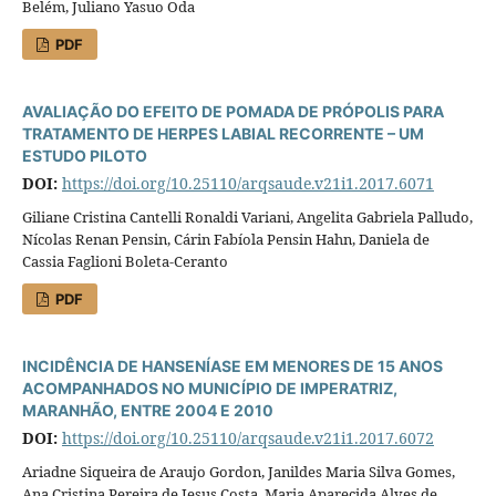
Belém, Juliano Yasuo Oda
PDF
AVALIAÇÃO DO EFEITO DE POMADA DE PRÓPOLIS PARA
TRATAMENTO DE HERPES LABIAL RECORRENTE – UM
ESTUDO PILOTO
DOI:
https://doi.org/10.25110/arqsaude.v21i1.2017.6071
Giliane Cristina Cantelli Ronaldi Variani, Angelita Gabriela Palludo,
Nícolas Renan Pensin, Cárin Fabíola Pensin Hahn, Daniela de
Cassia Faglioni Boleta-Ceranto
PDF
INCIDÊNCIA DE HANSENÍASE EM MENORES DE 15 ANOS
ACOMPANHADOS NO MUNICÍPIO DE IMPERATRIZ,
MARANHÃO, ENTRE 2004 E 2010
DOI:
https://doi.org/10.25110/arqsaude.v21i1.2017.6072
Ariadne Siqueira de Araujo Gordon, Janildes Maria Silva Gomes,
Ana Cristina Pereira de Jesus Costa, Maria Aparecida Alves de