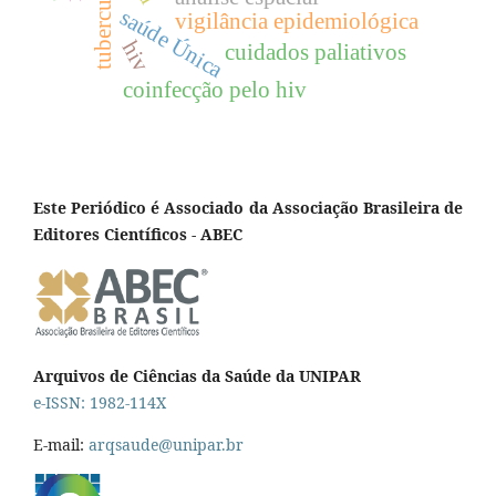
tuberculose
saúde Única
vigilância epidemiológica
hiv
cuidados paliativos
coinfecção pelo hiv
Este Periódico é Associado da Associação Brasileira de
Editores Científicos - ABEC
Arquivos de Ciências da Saúde da UNIPAR
e-ISSN: 1982-114X
E-mail:
arqsaude@unipar.br