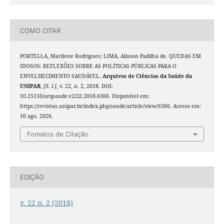
COMO CITAR
PORTELLA, Marilene Rodrigues; LIMA, Alisson Padilha de. QUEDAS EM
IDOSOS: REFLEXÕES SOBRE AS POLÍTICAS PÚBLICAS PARA O
ENVELHECIMENTO SAUDÁVEL.
Arquivos de Ciências da Saúde da
UNIPAR
,
[S. l.]
, v. 22, n. 2, 2018. DOI:
10.25110/arqsaude.v22i2.2018.6366. Disponível em:
https://revistas.unipar.br/index.php/saude/article/view/6366. Acesso em:
10 ago. 2026.
Fomatos de Citação
EDIÇÃO
v. 22 n. 2 (2018)