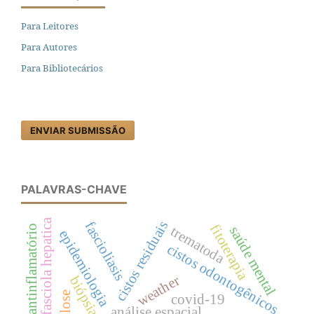
Para Leitores
Para Autores
Para Bibliotecários
ENVIAR SUBMISSÃO
PALAVRAS-CHAVE
fasciola hepatica
cistos residuais
fascioliasis
fitoterapia
antinflamatório
trematoda
saúde mental
epidemiologia
cistos odontogênicos
weather
biópsia
covid-19
análise espacial