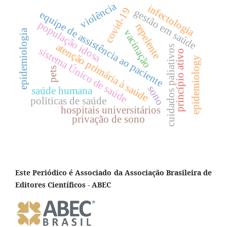
violência
infectologia
covid-19
gestão em saúde
equipe de assistência ao paciente
população idosa
repelente
vacinação
epidemiologia
atenção primária à saúde
cuidados paliativos
sistema Único de saúde
princípio ativo
epidemiology
pets
sono
saúde humana
políticas de saúde
hospitais universitários
privação de sono
Este Periódico é Associado da Associação Brasileira de
Editores Científicos - ABEC