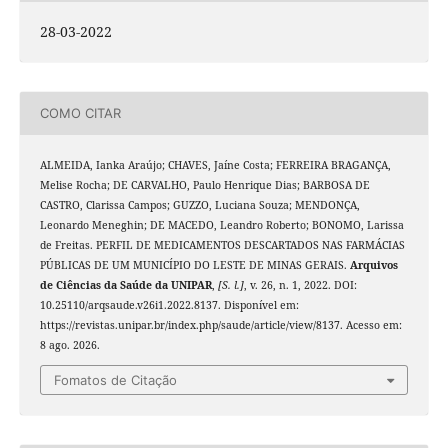
28-03-2022
COMO CITAR
ALMEIDA, Ianka Araújo; CHAVES, Jaíne Costa; FERREIRA BRAGANÇA,
Melise Rocha; DE CARVALHO, Paulo Henrique Dias; BARBOSA DE
CASTRO, Clarissa Campos; GUZZO, Luciana Souza; MENDONÇA,
Leonardo Meneghin; DE MACEDO, Leandro Roberto; BONOMO, Larissa
de Freitas. PERFIL DE MEDICAMENTOS DESCARTADOS NAS FARMÁCIAS
PÚBLICAS DE UM MUNICÍPIO DO LESTE DE MINAS GERAIS.
Arquivos
de Ciências da Saúde da UNIPAR
,
[S. l.]
, v. 26, n. 1, 2022. DOI:
10.25110/arqsaude.v26i1.2022.8137. Disponível em:
https://revistas.unipar.br/index.php/saude/article/view/8137. Acesso em:
8 ago. 2026.
Fomatos de Citação