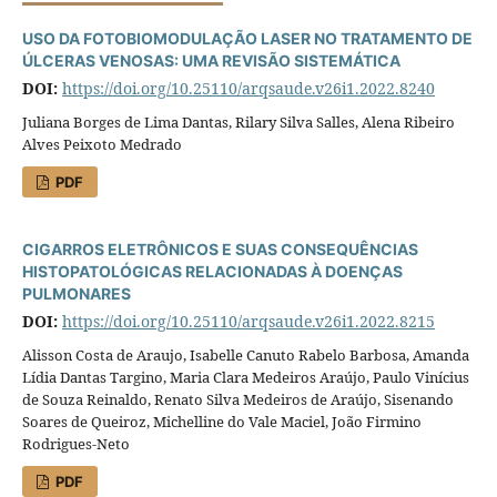
USO DA FOTOBIOMODULAÇÃO LASER NO TRATAMENTO DE
ÚLCERAS VENOSAS: UMA REVISÃO SISTEMÁTICA
DOI:
https://doi.org/10.25110/arqsaude.v26i1.2022.8240
Juliana Borges de Lima Dantas, Rilary Silva Salles, Alena Ribeiro
Alves Peixoto Medrado
PDF
CIGARROS ELETRÔNICOS E SUAS CONSEQUÊNCIAS
HISTOPATOLÓGICAS RELACIONADAS À DOENÇAS
PULMONARES
DOI:
https://doi.org/10.25110/arqsaude.v26i1.2022.8215
Alisson Costa de Araujo, Isabelle Canuto Rabelo Barbosa, Amanda
Lídia Dantas Targino, Maria Clara Medeiros Araújo, Paulo Vinícius
de Souza Reinaldo, Renato Silva Medeiros de Araújo, Sisenando
Soares de Queiroz, Michelline do Vale Maciel, João Firmino
Rodrigues-Neto
PDF