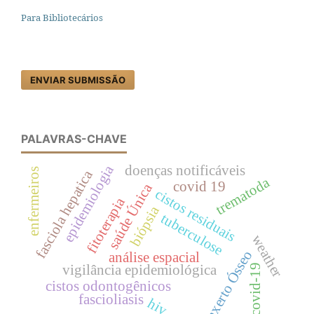
Para Bibliotecários
ENVIAR SUBMISSÃO
PALAVRAS-CHAVE
epidemiologia
doenças notificáveis
enfermeiros
fasciola hepatica
trematoda
covid 19
saúde Única
cistos residuais
fitoterapia
biópsia
tuberculose
weather
enxerto Ósseo
análise espacial
vigilância epidemiológica
covid-19
cistos odontogênicos
fascioliasis
hiv