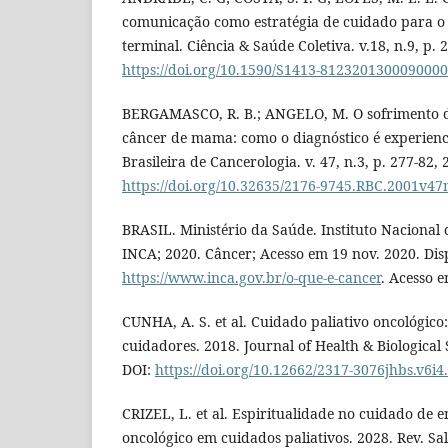
comunicação como estratégia de cuidado para o 
terminal. Ciência & Saúde Coletiva. v.18, n.9, p.
https://doi.org/10.1590/S1413-812320130009000
BERGAMASCO, R. B.; ANGELO, M. O sofrimento d
câncer de mama: como o diagnóstico é experienc
Brasileira de Cancerologia. v. 47, n.3, p. 277-82, 
https://doi.org/10.32635/2176-9745.RBC.2001v47
BRASIL. Ministério da Saúde. Instituto Nacional d
INCA; 2020. Câncer; Acesso em 19 nov. 2020. Dis
https://www.inca.gov.br/o-que-e-cancer
. Acesso 
CUNHA, A. S. et al. Cuidado paliativo oncológico
cuidadores. 2018. Journal of Health & Biological 
DOI:
https://doi.org/10.12662/2317-3076jhbs.v6i
CRIZEL, L. et al. Espiritualidade no cuidado de
oncológico em cuidados paliativos. 2028. Rev. Sal