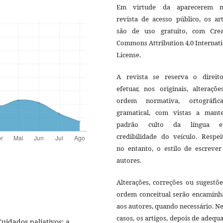
Em virtude da aparecerem n
revista de acesso público, os ar
são de uso gratuito, com Crea
Commons Attribution 4.0 Internat
License.
A revista se reserva o direit
efetuar, nos originais, alteraçõ
ordem normativa, ortográfi
gramatical, com vistas a mant
padrão culto da língua 
credibilidade do veículo. Respei
no entanto, o estilo de escrever
autores.
Alterações, correções ou sugestõ
ordem conceitual serão encaminh
aos autores, quando necessário. N
casos, os artigos, depois de adequ
uidados paliativos: a