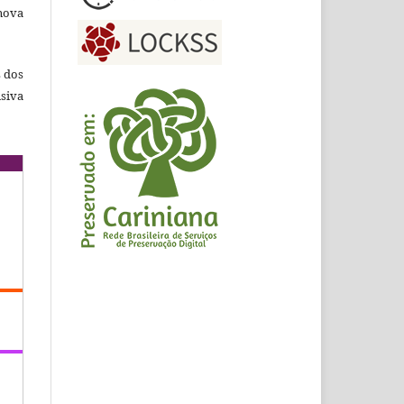
nova
s dos
siva