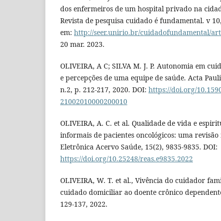
dos enfermeiros de um hospital privado na cidade
Revista de pesquisa cuidado é fundamental. v 10,
em:
http://seer.unirio.br/cuidadofundamental/art
20 mar. 2023.
OLIVEIRA, A C; SILVA M. J. P. Autonomia em cuida
e percepções de uma equipe de saúde. Acta Paul
n.2, p. 212-217, 2020. DOI:
https://doi.org/10.159
21002010000200010
OLIVEIRA, A. C. et al. Qualidade de vida e espir
informais de pacientes oncológicos: uma revisão 
Eletrônica Acervo Saúde, 15(2), 9835-9835. DOI:
https://doi.org/10.25248/reas.e9835.2022
OLIVEIRA, W. T. et al., Vivência do cuidador fami
cuidado domiciliar ao doente crônico dependente
129-­137, 2022.