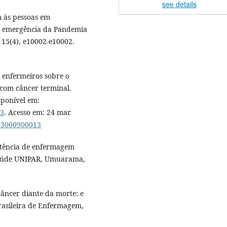
see details
m às pessoas em
na emergência da Pandemia
 15(4), e10002-e10002.
 enfermeiros sobre o
 com câncer terminal.
isponível em:
13
. Acesso em: 24 mar
013000900013
istência de enfermagem
 Saúde UNIPAR, Umuarama,
âncer diante da morte: e
rasileira de Enfermagem,