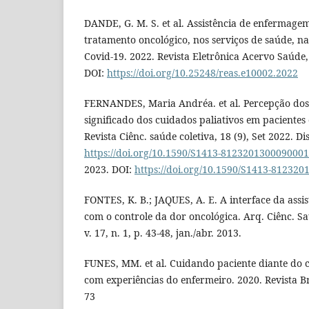
DANDE, G. M. S. et al. Assistência de enfermage
tratamento oncológico, nos serviços de saúde, 
Covid-19. 2022. Revista Eletrônica Acervo Saúde,
DOI:
https://doi.org/10.25248/reas.e10002.2022
FERNANDES, Maria Andréa. et al. Percepção dos
significado dos cuidados paliativos em pacientes
Revista Ciênc. saúde coletiva, 18 (9), Set 2022. D
https://doi.org/10.1590/S1413-812320130009000
2023. DOI:
https://doi.org/10.1590/S1413-81232
FONTES, K. B.; JAQUES, A. E. A interface da ass
com o controle da dor oncológica. Arq. Ciênc.
v. 17, n. 1, p. 43-48, jan./abr. 2013.
FUNES, MM. et al. Cuidando paciente diante do c
com experiências do enfermeiro. 2020. Revista B
73