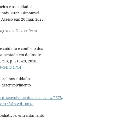
eiro e os cuidados
inais. 2022. Disponível
 Acesso em: 20 mar. 2023.
 agravos. Rev. enferm
e cuidado e conforto dos
ndamentada em dados de
, n.3, p. 213-20, 2018.
08v54n3.1714
moral nos cuidados
 e desenvolvimento
de_desenvolvimento/article/view/6678
.
.18316/sdh.v9i1.6678
paliativos: enfrentamento