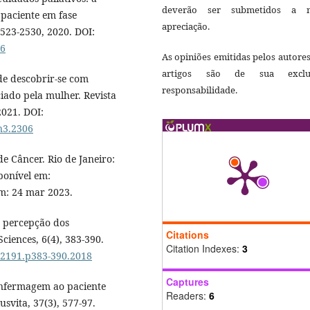
deverão ser submetidos a 
paciente em fase
apreciação.
 2523-2530, 2020. DOI:
06
As opiniões emitidas pelos autore
artigos são de sua exclu
e descobrir-se com
responsabilidade.
iado pela mulher. Revista
2021. DOI:
n3.2306
e Câncer. Rio de Janeiro:
ponível em:
em: 24 mar 2023.
: percepção dos
Citations
Sciences, 6(4), 383-390.
Citation Indexes:
3
4.2191.p383-390.2018
Captures
 enfermagem ao paciente
Readers:
6
usvita, 37(3), 577-97.