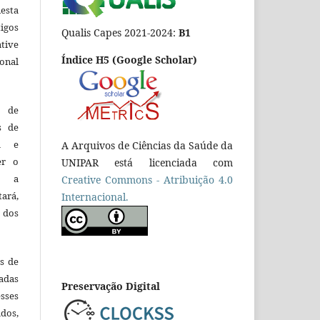
esta
tigos
Qualis Capes 2021-2024:
B1
tive
Índice H5 (Google Scholar)
ional
o de
es de
ca e
A Arquivos de Ciências da Saúde da
er o
UNIPAR está licenciada com
e a
Creative Commons - Atribuição 4.0
tará,
Internacional.
 dos
es de
adas
Preservação Digital
esses
ados,