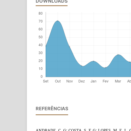
DOWNLOADS
REFERÊNCIAS
ANDRADE, C. G; COSTA, S. F. G; LOPES, M. E. L. C