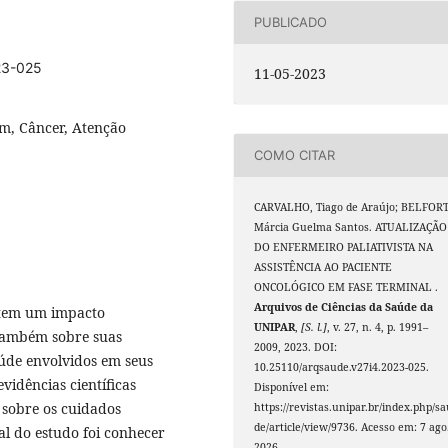
PUBLICADO
23-025
11-05-2023
m, Câncer, Atenção
COMO CITAR
CARVALHO, Tiago de Araújo; BELFORT
Márcia Guelma Santos. ATUALIZAÇÃO
DO ENFERMEIRO PALIATIVISTA NA
ASSISTÊNCIA AO PACIENTE
ONCOLÓGICO EM FASE TERMINAL .
Arquivos de Ciências da Saúde da
 tem um impacto
UNIPAR
,
[S. l.]
, v. 27, n. 4, p. 1991–
 também sobre suas
2009, 2023. DOI:
aúde envolvidos em seus
10.25110/arqsaude.v27i4.2023-025.
vidências científicas
Disponível em:
 sobre os cuidados
https://revistas.unipar.br/index.php/s
de/article/view/9736. Acesso em: 7 ago
al do estudo foi conhecer
2026.