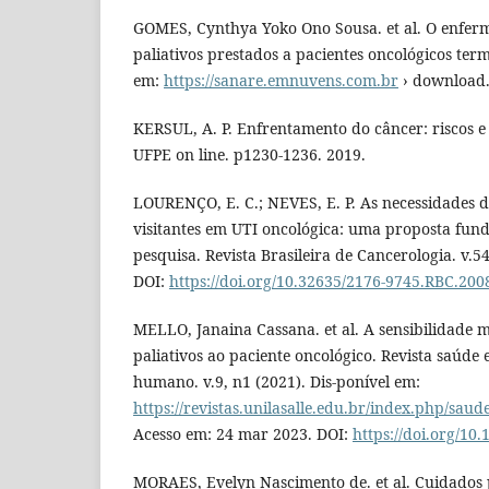
GOMES, Cynthya Yoko Ono Sousa. et al. O enferm
paliativos prestados a pacientes oncológicos term
em:
https://sanare.emnuvens.com.br
› download.
KERSUL, A. P. Enfrentamento do câncer: riscos e
UFPE on line. p1230-­1236. 2019.
LOURENÇO, E. C.; NEVES, E. P. As necessidades d
visitantes em UTI oncológica: uma proposta fu
pesquisa. Revista Brasileira de Cancerologia. v.54
DOI:
https://doi.org/10.32635/2176-9745.RBC.20
MELLO, Janaina Cassana. et al. A sensibilidade 
paliativos ao paciente oncológico. Revista saúde
humano. v.9, n1 (2021). Dis-ponível em:
https://revistas.unilasalle.edu.br/index.php/sau
Acesso em: 24 mar 2023. DOI:
https://doi.org/10
MORAES, Evelyn Nascimento de. et al. Cuidados 