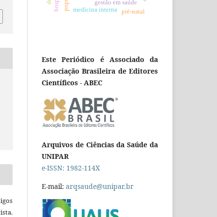
gestão em saúde
medicina interna
pré-natal
Este Periódico é Associado da
Associação Brasileira de Editores
Científicos - ABEC
Arquivos de Ciências da Saúde da
UNIPAR
e-ISSN: 1982-114X
E-mail:
arqsaude@unipar.br
igos
ista.