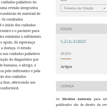
 cuidados paliativos do
 uma revisão integrativa
Fomatos de Citação
ecundárias de material de
 Os resultados
 o início dos cuidados
EDIÇÃO
ermeiro e o paciente para
ira minimiza o sofrimento
v. 27 n. 4 (2023)
de apoio, dá esperança
 a doença. O estudo
o nos cuidados paliativos
SEÇÃO
tação do diagnóstico por
ude humana, o abrigo, o
Artigos
os pelo enfermeiro e pela
ção dos cuidados
ta fase, oferecendo aos
LICENÇA
confortável.
Os
Direitos Autorais
para art
publicados são de direito da rev