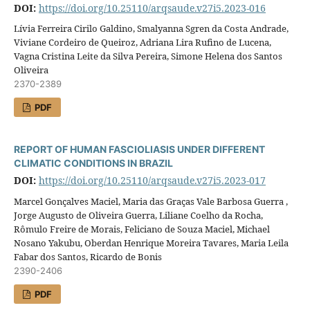
DOI:
https://doi.org/10.25110/arqsaude.v27i5.2023-016
Lívia Ferreira Cirilo Galdino, Smalyanna Sgren da Costa Andrade,
Viviane Cordeiro de Queiroz, Adriana Lira Rufino de Lucena,
Vagna Cristina Leite da Silva Pereira, Simone Helena dos Santos
Oliveira
2370-2389
PDF
REPORT OF HUMAN FASCIOLIASIS UNDER DIFFERENT
CLIMATIC CONDITIONS IN BRAZIL
DOI:
https://doi.org/10.25110/arqsaude.v27i5.2023-017
Marcel Gonçalves Maciel, Maria das Graças Vale Barbosa Guerra ,
Jorge Augusto de Oliveira Guerra, Liliane Coelho da Rocha,
Rômulo Freire de Morais, Feliciano de Souza Maciel, Michael
Nosano Yakubu, Oberdan Henrique Moreira Tavares, Maria Leila
Fabar dos Santos, Ricardo de Bonis
2390-2406
PDF