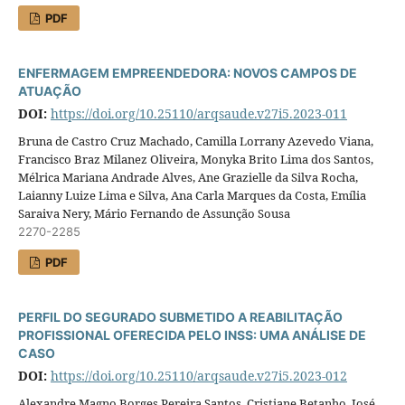
PDF
ENFERMAGEM EMPREENDEDORA: NOVOS CAMPOS DE
ATUAÇÃO
DOI:
https://doi.org/10.25110/arqsaude.v27i5.2023-011
Bruna de Castro Cruz Machado, Camilla Lorrany Azevedo Viana,
Francisco Braz Milanez Oliveira, Monyka Brito Lima dos Santos,
Mélrica Mariana Andrade Alves, Ane Grazielle da Silva Rocha,
Laianny Luize Lima e Silva, Ana Carla Marques da Costa, Emília
Saraiva Nery, Mário Fernando de Assunção Sousa
2270-2285
PDF
PERFIL DO SEGURADO SUBMETIDO A REABILITAÇÃO
PROFISSIONAL OFERECIDA PELO INSS: UMA ANÁLISE DE
CASO
DOI:
https://doi.org/10.25110/arqsaude.v27i5.2023-012
Alexandre Magno Borges Pereira Santos, Cristiane Betanho, José