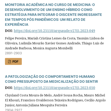
MONITORIA ACADÊMICA NO CURSO DE MEDICINA: O
DESENVOLVIMENTO DE UM ENSINO HÍBRIDO COMO
ESTRATÉGIA PARA INTEGRAR O DISCENTE INGRESSANTE
EM TEMPOS PÓS PANDÊMICOS: UM RELATO DE
EXPERIÊNCIA
DOI:
https://doi.org/10.25110/arqsaude.v27i5.2023-049
Felipe Pereira, Mariah Cristina Lemes da Costa, Yasmim Lisboa de
Oliveira, Ludmila Mourão Xavier Gomes Andrade, Thiago Luis de
Andrade Barbosa, Monica Augusta Mombelli
2891-2903
PDF
A PATOLOGIZAÇÃO DO COMPORTAMENTO HUMANO
COMO PRESSUPOSTO DA MEDICALIZAÇÃO DO SENTIR
DOI:
https://doi.org/10.25110/arqsaude.v27i5.2023-050
Chysland Costa Moura de Melo, André Sousa Rocha, Mauro Michel
El Khouri, Francisco Evalderson Teixeira Rodrigues, Cecílio Argolo
Junior, Antonia Juliana Mesquita Ferreira
2904-2927