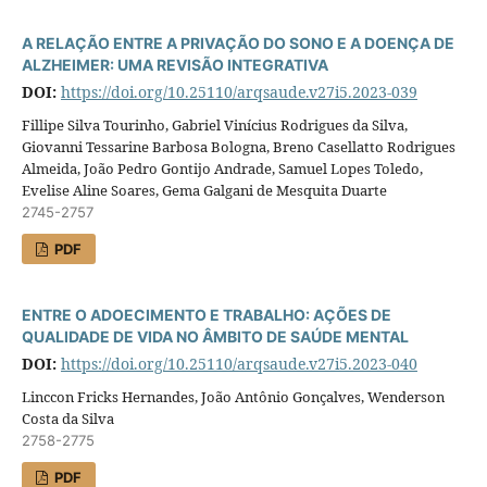
A RELAÇÃO ENTRE A PRIVAÇÃO DO SONO E A DOENÇA DE
ALZHEIMER: UMA REVISÃO INTEGRATIVA
DOI:
https://doi.org/10.25110/arqsaude.v27i5.2023-039
Fillipe Silva Tourinho, Gabriel Vinícius Rodrigues da Silva,
Giovanni Tessarine Barbosa Bologna, Breno Casellatto Rodrigues
Almeida, João Pedro Gontijo Andrade, Samuel Lopes Toledo,
Evelise Aline Soares, Gema Galgani de Mesquita Duarte
2745-2757
PDF
ENTRE O ADOECIMENTO E TRABALHO: AÇÕES DE
QUALIDADE DE VIDA NO ÂMBITO DE SAÚDE MENTAL
DOI:
https://doi.org/10.25110/arqsaude.v27i5.2023-040
Linccon Fricks Hernandes, João Antônio Gonçalves, Wenderson
Costa da Silva
2758-2775
PDF