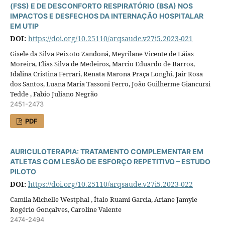
(FSS) E DE DESCONFORTO RESPIRATÓRIO (BSA) NOS
IMPACTOS E DESFECHOS DA INTERNAÇÃO HOSPITALAR
EM UTIP
DOI:
https://doi.org/10.25110/arqsaude.v27i5.2023-021
Gisele da Silva Peixoto Zandoná, Meyrilane Vicente de Láias
Moreira, Elias Silva de Medeiros, Marcio Eduardo de Barros,
Idalina Cristina Ferrari, Renata Marona Praça Longhi, Jair Rosa
dos Santos, Luana Maria Tassoni Ferro, João Guilherme Giancursi
Tedde , Fabio Juliano Negrão
2451-2473
PDF
AURICULOTERAPIA: TRATAMENTO COMPLEMENTAR EM
ATLETAS COM LESÃO DE ESFORÇO REPETITIVO – ESTUDO
PILOTO
DOI:
https://doi.org/10.25110/arqsaude.v27i5.2023-022
Camila Michelle Westphal , Ítalo Ruami Garcia, Ariane Jamyle
Rogério Gonçalves, Caroline Valente
2474-2494