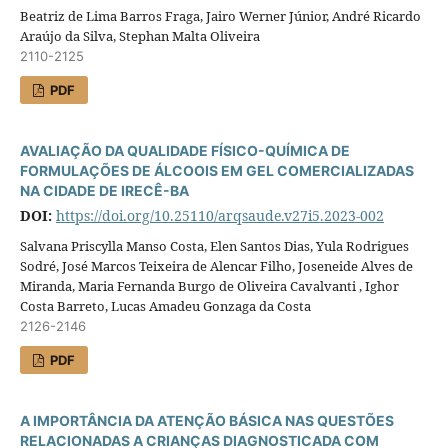
Beatriz de Lima Barros Fraga, Jairo Werner Júnior, André Ricardo
Araújo da Silva, Stephan Malta Oliveira
2110-2125
PDF
AVALIAÇÃO DA QUALIDADE FÍSICO-QUÍMICA DE
FORMULAÇÕES DE ÁLCOOIS EM GEL COMERCIALIZADAS
NA CIDADE DE IRECÊ-BA
DOI:
https://doi.org/10.25110/arqsaude.v27i5.2023-002
Salvana Priscylla Manso Costa, Elen Santos Dias, Yula Rodrigues
Sodré, José Marcos Teixeira de Alencar Filho, Joseneide Alves de
Miranda, Maria Fernanda Burgo de Oliveira Cavalvanti , Ighor
Costa Barreto, Lucas Amadeu Gonzaga da Costa
2126-2146
PDF
A IMPORTÂNCIA DA ATENÇÃO BÁSICA NAS QUESTÕES
RELACIONADAS A CRIANÇAS DIAGNOSTICADA COM