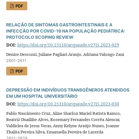
PDF
RELAÇÃO DE SINTOMAS GASTROINTESTINAIS E A
INFECÇÃO POR COVID-19 NA POPULAÇÃO PEDIÁTRICA:
PROTOCOLO SCOPING REVIEW
DOI:
https://doi.org/10.25110/arqsaude.v27i5.2023-029
Denise Desconsi, Juliane Pagliari Araujo, Adriana Valongo Zani
2601-2611
PDF
DEPRESSÃO EM INDIVÍDUOS TRANSGÊNEROS ATENDIDOS
EM UM HOSPITAL UNIVERSITÁRIO
DOI:
https://doi.org/10.25110/arqsaude.v27i5.2023-030
Pablo Nascimento Cruz, Aline Sharlon Maciel Batista Ramos,
Beatriz Duailibe Alves, Rosemary Fernandes Corrêa Alencar,
Valdiclea de Jesus Veras, Anny Kelyne Araújo Nunes, Joanne
Thalita Pereira Silva, Emanuella Pereira de Lacerda
2612-2629