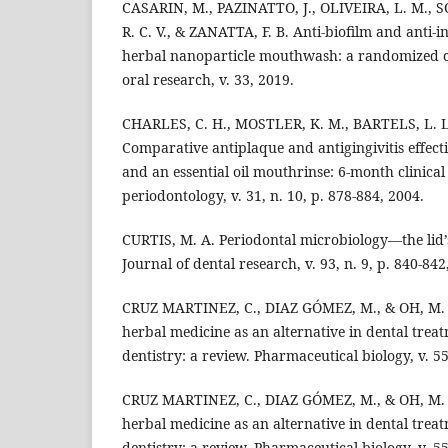
CASARIN, M., PAZINATTO, J., OLIVEIRA, L. M., S
R. C. V., & ZANATTA, F. B. Anti-biofilm and anti-i
herbal nanoparticle mouthwash: a randomized cro
oral research, v. 33, 2019.
CHARLES, C. H., MOSTLER, K. M., BARTELS, L. 
Comparative antiplaque and antigingivitis effect
and an essential oil mouthrinse: 6‐month clinical t
periodontology, v. 31, n. 10, p. 878-884, 2004.
CURTIS, M. A. Periodontal microbiology—the lid’s
Journal of dental research, v. 93, n. 9, p. 840-842
CRUZ MARTINEZ, C., DIAZ GÓMEZ, M., & OH, M. S.
herbal medicine as an alternative in dental trea
dentistry: a review. Pharmaceutical biology, v. 55
CRUZ MARTINEZ, C., DIAZ GÓMEZ, M., & OH, M. S.
herbal medicine as an alternative in dental trea
dentistry: a review. Pharmaceutical biology, v. 55