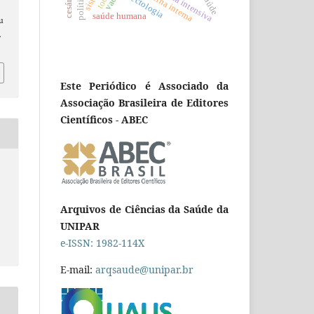
medicina interna
infectologia
cesárea
saúde humana
au
.
Este Periódico é Associado da
Associação Brasileira de Editores
Científicos - ABEC
Arquivos de Ciências da Saúde da
UNIPAR
e-ISSN: 1982-114X
E-mail:
arqsaude@unipar.br