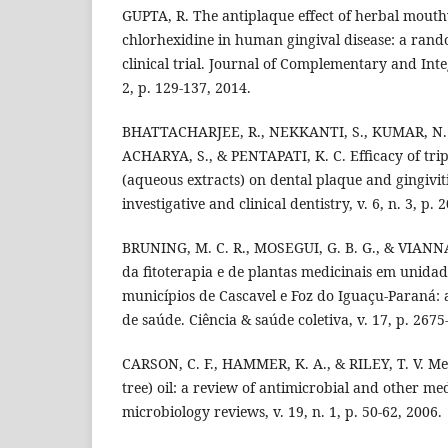
GUPTA, R. The antiplaque effect of herbal mout
chlorhexidine in human gingival disease: a rand
clinical trial. Journal of Complementary and Inte
2, p. 129-137, 2014.
BHATTACHARJEE, R., NEKKANTI, S., KUMAR, N. 
ACHARYA, S., & PENTAPATI, K. C. Efficacy of tri
(aqueous extracts) on dental plaque and gingiviti
investigative and clinical dentistry, v. 6, n. 3, p. 
BRUNING, M. C. R., MOSEGUI, G. B. G., & VIANNA,
da fitoterapia e de plantas medicinais em unidad
municípios de Cascavel e Foz do Iguaçu-Paraná: a
de saúde. Ciência & saúde coletiva, v. 17, p. 2675
CARSON, C. F., HAMMER, K. A., & RILEY, T. V. Mela
tree) oil: a review of antimicrobial and other med
microbiology reviews, v. 19, n. 1, p. 50-62, 2006.