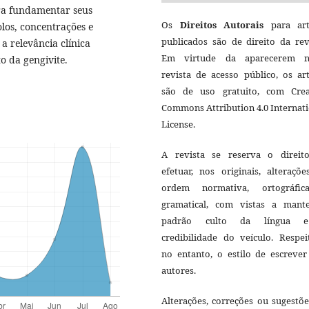
ara fundamentar seus
Os
Direitos Autorais
para art
olos, concentrações e
publicados são de direito da rev
a relevância clínica
Em virtude da aparecerem n
o da gengivite.
revista de acesso público, os ar
são de uso gratuito, com Crea
Commons Attribution 4.0 Internat
License.
A revista se reserva o direit
efetuar, nos originais, alteraçõ
ordem normativa, ortográfi
gramatical, com vistas a mant
padrão culto da língua 
credibilidade do veículo. Respei
no entanto, o estilo de escrever
autores.
Alterações, correções ou sugestõ