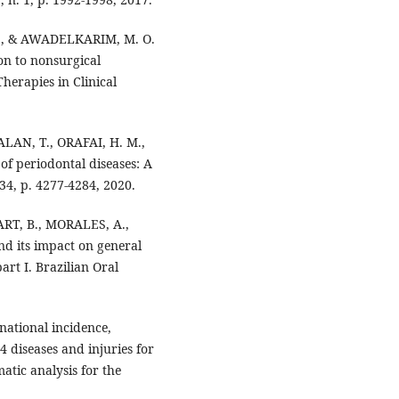
M., & AWADELKARIM, M. O.
on to nonsurgical
herapies in Clinical
AN, T., ORAFAI, H. M.,
 periodontal diseases: A
34, p. 4277-4284, 2020.
RT, B., MORALES, A.,
d its impact on general
art I. Brazilian Oral
national incidence,
4 diseases and injuries for
atic analysis for the