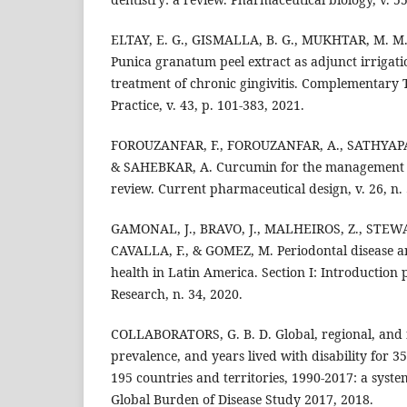
ELTAY, E. G., GISMALLA, B. G., MUKHTAR, M. 
Punica granatum peel extract as adjunct irrigati
treatment of chronic gingivitis. Complementary T
Practice, v. 43, p. 101-383, 2021.
FOROUZANFAR, F., FOROUZANFAR, A., SATHYAPAL
& SAHEBKAR, A. Curcumin for the management of
review. Current pharmaceutical design, v. 26, n. 
GAMONAL, J., BRAVO, J., MALHEIROS, Z., STEWA
CAVALLA, F., & GOMEZ, M. Periodontal disease an
health in Latin America. Section I: Introduction p
Research, n. 34, 2020.
COLLABORATORS, G. B. D. Global, regional, and 
prevalence, and years lived with disability for 35
195 countries and territories, 1990-2017: a system
Global Burden of Disease Study 2017, 2018.