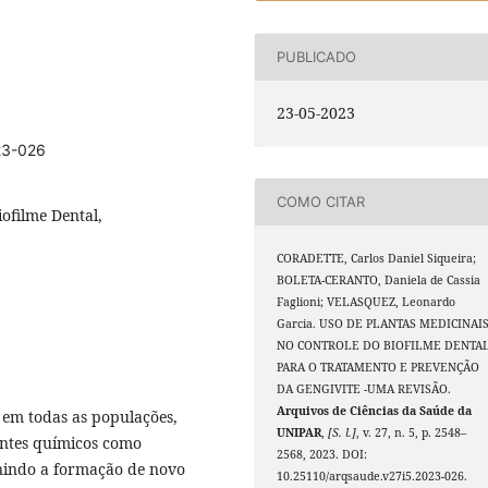
PUBLICADO
23-05-2023
23-026
COMO CITAR
iofilme Dental,
CORADETTE, Carlos Daniel Siqueira;
BOLETA-CERANTO, Daniela de Cassia
Faglioni; VELASQUEZ, Leonardo
Garcia. USO DE PLANTAS MEDICINAI
NO CONTROLE DO BIOFILME DENTA
PARA O TRATAMENTO E PREVENÇÃO
DA GENGIVITE -UMA REVISÃO.
Arquivos de Ciências da Saúde da
 em todas as populações,
UNIPAR
,
[S. l.]
, v. 27, n. 5, p. 2548–
entes químicos como
2568, 2023. DOI:
enindo a formação de novo
10.25110/arqsaude.v27i5.2023-026.