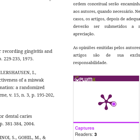
ordem conceitual serão encaminh
aos autores, quando necessário. N
casos, os artigos, depois de adequ
deverão ser submetidos a 
apreciação.
As opiniões emitidas pelos autore
 recording gingivitis and
artigos são de sua exclu
p. 229-235, 1975.
responsabilidade.
LLERSHAUSEN, I.,
iveness of a miswak
mmation: a randomized
ene, v. 15, n. 3, p. 195-202,
or dental caries
 p. 381-384, 2004.
Captures
Readers:
3
HNOI, S., GOHIL, M., &