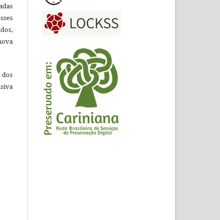
adas
esses
ados,
nova
s dos
siva