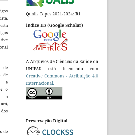
igos
Qualis Capes 2021-2024:
B1
ista.
Índice H5 (Google Scholar)
esta
tigos
tive
ional
A Arquivos de Ciências da Saúde da
o de
UNIPAR está licenciada com
es de
Creative Commons - Atribuição 4.0
ca e
Internacional.
er o
e a
tará,
 dos
Preservação Digital
es de