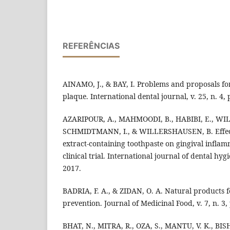
REFERÊNCIAS
AINAMO, J., & BAY, I. Problems and proposals for
plaque. International dental journal, v. 25, n. 4, 
AZARIPOUR, A., MAHMOODI, B., HABIBI, E., WI
SCHMIDTMANN, I., & WILLERSHAUSEN, B. Effect
extract‐containing toothpaste on gingival infla
clinical trial. International journal of dental hygi
2017.
BADRIA, F. A., & ZIDAN, O. A. Natural products f
prevention. Journal of Medicinal Food, v. 7, n. 3,
BHAT, N., MITRA, R., OZA, S., MANTU, V. K., BIS