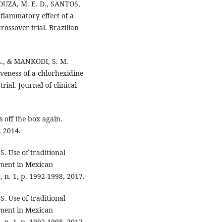
OUZA, M. E. D., SANTOS,
nflammatory effect of a
ssover trial. Brazilian
L., & MANKODI, S. M.
iveness of a chlorhexidine
rial. Journal of clinical
 off the box again.
, 2014.
 Use of traditional
tment in Mexican
, n. 1, p. 1992-1998, 2017.
 Use of traditional
tment in Mexican
, n. 1, p. 1992-1998, 2017.