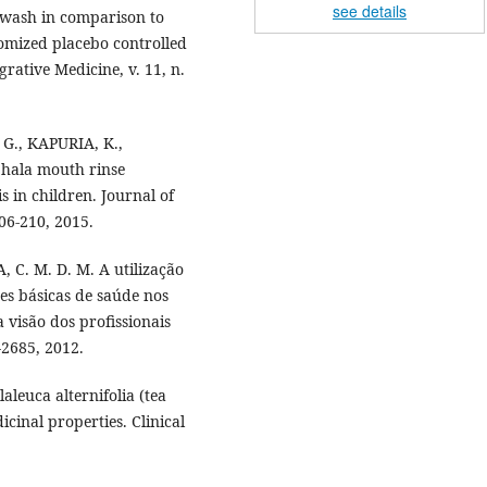
see details
hwash in comparison to
omized placebo controlled
grative Medicine, v. 11, n.
G., KAPURIA, K.,
phala mouth rinse
s in children. Journal of
206-210, 2015.
 C. M. D. M. A utilização
es básicas de saúde nos
 visão dos profissionais
-2685, 2012.
leuca alternifolia (tea
icinal properties. Clinical