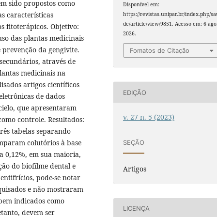
 têm sido propostos como
Disponível em:
s características
https://revistas.unipar.br/index.php/s
de/article/view/9851. Acesso em: 6 ago
fitoterápicos. Objetivo:
2026.
uso das plantas medicinais
e prevenção da gengivite.
Fomatos de Citação
secundários, através de
plantas medicinais na
sados artigos científicos
EDIÇÃO
eletrônicas de dados
cielo, que apresentaram
v. 27 n. 5 (2023)
 como controle. Resultados:
rês tabelas separando
omparam colutórios à base
SEÇÃO
a 0,12%, em sua maioria,
ão do biofilme dental e
Artigos
ntifrícios, pode-se notar
quisados e não mostraram
o bem indicados como
LICENÇA
etanto, devem ser