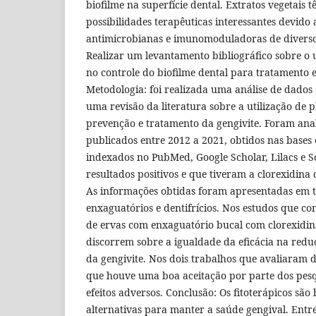
biofilme na superfície dental. Extratos vegetais
possibilidades terapêuticas interessantes devido a
antimicrobianas e imunomoduladoras de diversos 
Realizar um levantamento bibliográfico sobre o 
no controle do biofilme dental para tratamento 
Metodologia: foi realizada uma análise de dados 
uma revisão da literatura sobre a utilização de 
prevenção e tratamento da gengivite. Foram anali
publicados entre 2012 a 2021, obtidos nas bases 
indexados no PubMed, Google Scholar, Lilacs e S
resultados positivos e que tiveram a clorexidina
As informações obtidas foram apresentadas em t
enxaguatórios e dentifrícios. Nos estudos que c
de ervas com enxaguatório bucal com clorexidin
discorrem sobre a igualdade da eficácia na reduç
da gengivite. Nos dois trabalhos que avaliaram de
que houve uma boa aceitação por parte dos pes
efeitos adversos. Conclusão: Os fitoterápicos sã
alternativas para manter a saúde gengival. Entr