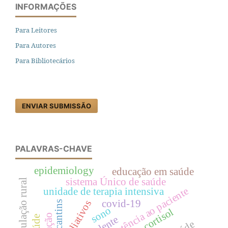
INFORMAÇÕES
Para Leitores
Para Autores
Para Bibliotecários
ENVIAR SUBMISSÃO
PALAVRAS-CHAVE
epidemiology
educação em saúde
sistema Único de saúde
equipe de assistência ao paciente
unidade de terapia intensiva
covid-19
tocantins
sono
cortisol