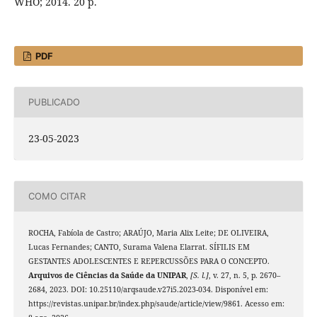
WHO; 2014. 20 p.
PDF
PUBLICADO
23-05-2023
COMO CITAR
ROCHA, Fabíola de Castro; ARAÚJO, Maria Alix Leite; DE OLIVEIRA,
Lucas Fernandes; CANTO, Surama Valena Elarrat. SÍFILIS EM
GESTANTES ADOLESCENTES E REPERCUSSÕES PARA O CONCEPTO.
Arquivos de Ciências da Saúde da UNIPAR
,
[S. l.]
, v. 27, n. 5, p. 2670–
2684, 2023. DOI: 10.25110/arqsaude.v27i5.2023-034. Disponível em:
https://revistas.unipar.br/index.php/saude/article/view/9861. Acesso em: