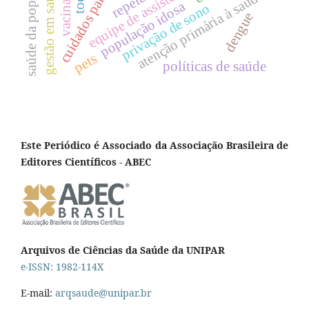
saúde da população rural
cuidados paliativos
vacinação
gestão em saúde
repelente
atenção primária à saúde
população idosa
privação de sono
dengue
pets
políticas de saúde
Este Periódico é Associado da Associação Brasileira de
Editores Científicos - ABEC
Arquivos de Ciências da Saúde da UNIPAR
e-ISSN: 1982-114X
E-mail:
arqsaude@unipar.br