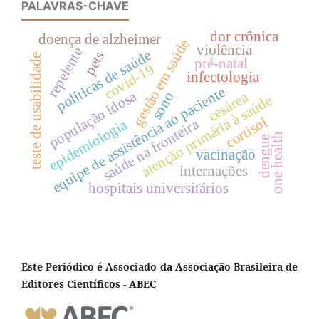
PALAVRAS-CHAVE
dor crônica
doença de alzheimer
gestão em saúde
violência
repelente
políticas de saúde
pets
teste de usabilidade
pré-natal
covid-19
infectologia
equipe de assistência ao paciente
população idosa
cesárea
sono
atenção primária à saúde
cortisol
saúde na fronteira
epidemiologia
one health
dengue
vacinação
internações
hospitais universitários
Este Periódico é Associado da Associação Brasileira de
Editores Científicos - ABEC