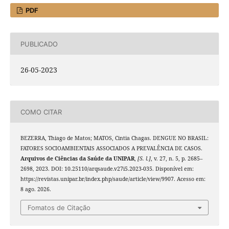
PDF
PUBLICADO
26-05-2023
COMO CITAR
BEZERRA, Thiago de Matos; MATOS, Cintia Chagas. DENGUE NO BRASIL:
FATORES SOCIOAMBIENTAIS ASSOCIADOS A PREVALÊNCIA DE CASOS.
Arquivos de Ciências da Saúde da UNIPAR
,
[S. l.]
, v. 27, n. 5, p. 2685–
2698, 2023. DOI: 10.25110/arqsaude.v27i5.2023-035. Disponível em:
https://revistas.unipar.br/index.php/saude/article/view/9907. Acesso em:
8 ago. 2026.
Fomatos de Citação