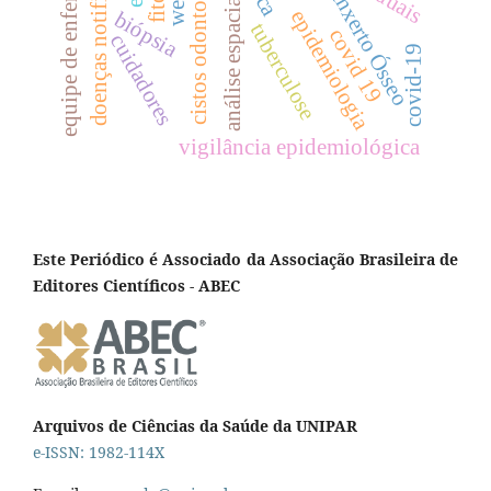
equipe de enfermagem
cistos odontogênicos
doenças notificáveis
enxerto Ósseo
análise espacial
epidemiologia
biópsia
tuberculose
covid 19
cuidadores
covid-19
vigilância epidemiológica
Este Periódico é Associado da Associação Brasileira de
Editores Científicos - ABEC
Arquivos de Ciências da Saúde da UNIPAR
e-ISSN: 1982-114X