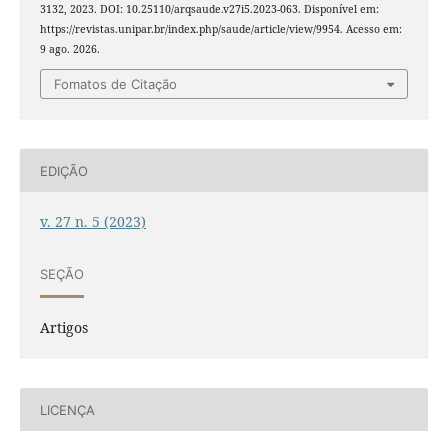
3132, 2023. DOI: 10.25110/arqsaude.v27i5.2023-063. Disponível em:
https://revistas.unipar.br/index.php/saude/article/view/9954. Acesso em:
9 ago. 2026.
Fomatos de Citação
EDIÇÃO
v. 27 n. 5 (2023)
SEÇÃO
Artigos
LICENÇA