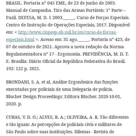
BRASIL. Portaria n° 045 EME, de 23 de junho de 2003.
Manual de Campanha. Tiro das Armas Portáteis: 1° Parte –
Fuzil. DEFESA, M. D. 1 2003.______. Curso de Forças Especiais.
Centro de Instrução de Operações Especiais, 2017. Disponível
em: <
http://www.ciopesp.eb.mil.br/en/curso-de-forcas-
especiais.html
>. Acesso em: 31 ago.______. Portaria n° 423, de
07 de outubro de 2021. Aprova a nova redação da Norma
Regulamentadora nº 17 - Ergonomia. PREVIDÊNCIA, M. D. T.
E. Brasília: Diário Oficial da República Federativa do Brasil.
192: 122 p. 2021.
BRONDANI, S. A. et al. Análise Ergonômica das funções
executadas por policiais de uma Delegacia de polícia.
Blucher Design Proceedings: Editora Blucher. 2020-10-01,
2020. p.
CUBAS, V. D. O.; ALVES, R. A.; OLIVEIRA, A. R. Tão diferentes
e tão iguais: As percepções de policiais civis e militares de
São Paulo sobre suas instituições. Dilemas - Revista de