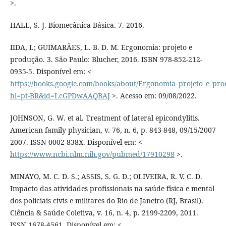
>.
HALL, S. J. Biomecânica Básica. 7. 2016.
IIDA, I.; GUIMARÃES, L. B. D. M. Ergonomia: projeto e
produção. 3. São Paulo: Blucher, 2016. ISBN 978-852-212-
0935-5. Disponível em: <
https://books.google.com/books/about/Ergonomia_projeto_e_pr
hl=pt-BR&id=LcGPDwAAQBAJ
>. Acesso em: 09/08/2022.
JOHNSON, G. W. et al. Treatment of lateral epicondylitis.
American family physician, v. 76, n. 6, p. 843-848, 09/15/2007
2007. ISSN 0002-838X. Disponível em: <
https://www.ncbi.nlm.nih.gov/pubmed/17910298
>.
MINAYO, M. C. D. S.; ASSIS, S. G. D.; OLIVEIRA, R. V. C. D.
Impacto das atividades profissionais na saúde física e mental
dos policiais civis e militares do Rio de Janeiro (RJ, Brasil).
Ciência & Saúde Coletiva, v. 16, n. 4, p. 2199-2209, 2011.
ISSN 1678-4561. Disponível em: <