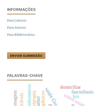
INFORMAÇÕES
Para Leitores
Para Autores
Para Bibliotecários
ENVIAR SUBMISSÃO
PALAVRAS-CHAVE
enfermeiros
domiciliar
saúde Única
fascioliasis
fitoterapia
cistos residuais
hiv
weather