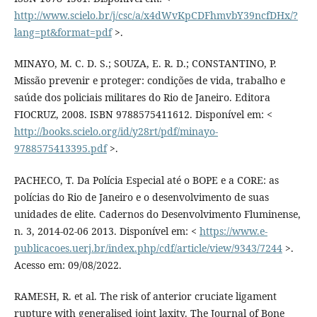
http://www.scielo.br/j/csc/a/x4dWvKpCDFhmvbY39ncfDHx/?
lang=pt&format=pdf
>.
MINAYO, M. C. D. S.; SOUZA, E. R. D.; CONSTANTINO, P.
Missão prevenir e proteger: condições de vida, trabalho e
saúde dos policiais militares do Rio de Janeiro. Editora
FIOCRUZ, 2008. ISBN 9788575411612. Disponível em: <
http://books.scielo.org/id/y28rt/pdf/minayo-
9788575413395.pdf
>.
PACHECO, T. Da Polícia Especial até o BOPE e a CORE: as
polícias do Rio de Janeiro e o desenvolvimento de suas
unidades de elite. Cadernos do Desenvolvimento Fluminense,
n. 3, 2014-02-06 2013. Disponível em: <
https://www.e-
publicacoes.uerj.br/index.php/cdf/article/view/9343/7244
>.
Acesso em: 09/08/2022.
RAMESH, R. et al. The risk of anterior cruciate ligament
rupture with generalised joint laxity. The Journal of Bone