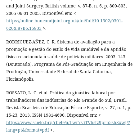
and Joint Surgery. British volume, v. 87-B, n. 6, p. 800-803,
2005-06-01 2005. Disponível em: <
https://online.boneandjoint.org.uk/doi/full/10.1302/0301-
620X.87B6.15833
>.
RODRIGUEZ-AÑEZ, C. R. Sistema de avaliação para a
promoção e gestão do estilo de vida saudável e da aptidão
física relacionada à saúde de policiais militares. 2003. 143
(Doutorado). Programa de Pós-Graduação em Engenharia de
Produção, Universidade Federal de Santa Catarina,
Florianópolis.
ROSSATO, L. C. et al. Prática da ginástica laboral por
trabalhadores das indústrias do Rio Grande do Sul, Brasil.
Revista Brasileira de Educação Física e Esporte, v. 27, n. 1, p.
15-23, 2013. ISSN 1981-4690. Disponível em: <
https://www.scielo.br/j/rbefe/a/Lwr7s5TVhstz9prn5shSxwJ/?
lang=pt&format=pdf
>.