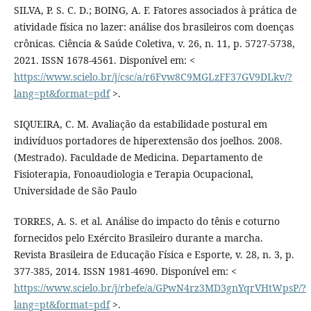
SILVA, P. S. C. D.; BOING, A. F. Fatores associados à prática de
atividade física no lazer: análise dos brasileiros com doenças
crônicas. Ciência & Saúde Coletiva, v. 26, n. 11, p. 5727-5738,
2021. ISSN 1678-4561. Disponível em: <
https://www.scielo.br/j/csc/a/r6Fvw8C9MGLzFF37GV9DLkv/?
lang=pt&format=pdf
>.
SIQUEIRA, C. M. Avaliação da estabilidade postural em
indivíduos portadores de hiperextensão dos joelhos. 2008.
(Mestrado). Faculdade de Medicina. Departamento de
Fisioterapia, Fonoaudiologia e Terapia Ocupacional,
Universidade de São Paulo
TORRES, A. S. et al. Análise do impacto do tênis e coturno
fornecidos pelo Exército Brasileiro durante a marcha.
Revista Brasileira de Educação Física e Esporte, v. 28, n. 3, p.
377-385, 2014. ISSN 1981-4690. Disponível em: <
https://www.scielo.br/j/rbefe/a/GPwN4rz3MD3gnYqrVHtWpsP/?
lang=pt&format=pdf
>.