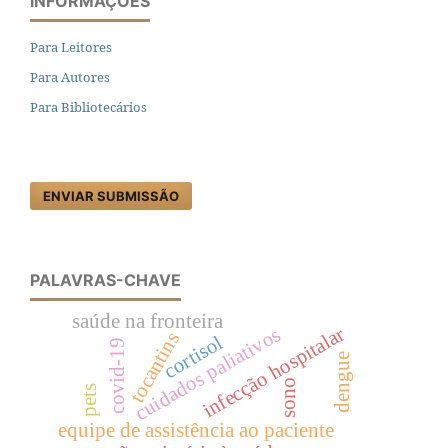
INFORMAÇÕES
Para Leitores
Para Autores
Para Bibliotecários
ENVIAR SUBMISSÃO
PALAVRAS-CHAVE
saúde na fronteira
infecção hospitalar
cuidados paliativos
tocantins
cortisol
covid-19
dengue
sono
pets
equipe de assistência ao paciente