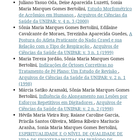
Juliano Yasuo Oda, Deise Aparecida Luzetti, Sonia
Maria Marques Gomes Bertolini,
Estudo Morfométrico
de Acrômios em Humanos
,
Arquivos de Ciências da
Saúde da UNIPAR: v. 4 n. 3 (2000)
Sônia Maria Marques Gomes Bertolini, Edilaine
Cavalcante de Moraes, Terezinha Aparecida Guedes,
A
Postura do Atleta Praticante do Nado Crawl e sua
Relação com o Tipo de Respiração
,
Arquivos de
Ciências da Saúde da UNIPAR: v. 3 n. 1 (1999)
Maria Tereza Jordão, Sônia Maria Marques Gomes
Bertolini,
Indicações de Órtoses Corretivas no
Tratamento de Pé Plano: Um Estudo de Revisão
,
Arquivos de Ciências da Saúde da UNIPAR: v. 2 n. 1
(1998)
Márcia Satiko Aramaki, Sônia Maria Marques Gomes
Bertolini,
Influência do Alongamento nas Lesões por
Esforços Repetitivos em Digitadores
,
Arquivos de
Ciências da Saúde da UNIPAR: v. 2 n. 2 (1998)
Hévila Maria Vieira Ruy, Raiane Caroline Garcia,
Priscila Santos Oliveira, Milena Ribeiro Mariucio
Aranha, Sonia Maria Marques Gomes Bertolini,
ESPIRITUALIDADE E O NÍVEL DE QUALIDADE DE
VIDA DE FISIOTERAPEUTAS EM PERÍODO DE