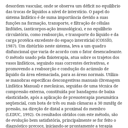
desordem vascular, onde se observa um déficit no equilíbrio
das trocas de líquidos a nível de interstício. O papel do
sistema linfático é de suma importância devido a suas
funções na formação, transporte, e filtração de células
linfóides, (anticorpos-ação imunológica), e no equilíbrio
circulatório, como reabsorção, e transporte do líquido e da
carga protéica excedente do espaço intersticial (COSSÍO,
1987). Um distúrbio neste sistema, leva a um quadro
disfuncional que varia de acordo com o fator desencadeante.
O método usado pela fisioterapia, atua sobre os trajetos dos
vasos linfáticos, seguindo suas correntes derivativas, e
promovendo a reabsorção e condução do acúmulo de
líquido da área edemaciada, para as áreas normais. Utiliza-
se manobras específicas descongestivas manuais (Drenagem
Linfática Manual) e mecânicas, seguidas de uma técnica de
compressão externa, constituída por bandagens de baixa
elasticidade, após a aplicação de pressoterapia pneumática
seqüencial, com bota de três ou mais câmaras a 30 mmHg de
pressão, na direção de distal a proximal do membro
(LEDUC, 1992). Os resultados obtidos com este método, são
de evolução bem satisfatória, principalmente se for feito o
diagnóstico precoce, iniciando-se prontamente a terapia