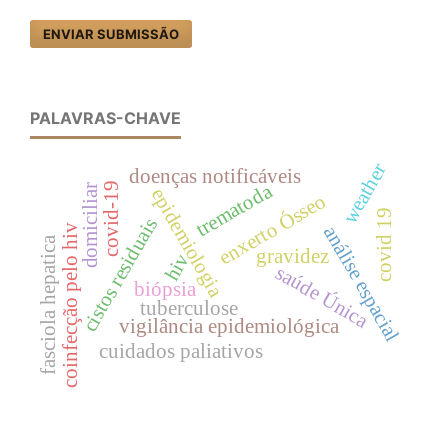
ENVIAR SUBMISSÃO
PALAVRAS-CHAVE
weather
doenças notificáveis
trematoda
covid-19
domiciliar
epidemiologia
enxerto Ósseo
covid 19
cistos residuais
análise espacial
coinfecção pelo hiv
fasciola hepatica
gravidez
hiv
saúde Única
biópsia
tuberculose
vigilância epidemiológica
cuidados paliativos